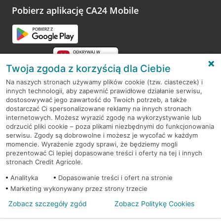
Pobierz aplikację CA24 Mobile
Twoja zgoda z korzyścią dla Ciebie
Na naszych stronach używamy plików cookie (tzw. ciasteczek) i
innych technologii, aby zapewnić prawidłowe działanie serwisu,
RODO
dostosowywać jego zawartość do Twoich potrzeb, a także
dostarczać Ci spersonalizowane reklamy na innych stronach
Regulamin serwisu
internetowych. Możesz wyrazić zgodę na wykorzystywanie lub
odrzucić pliki cookie – poza plikami niezbędnymi do funkcjonowania
Mapa serwisu
serwisu. Zgody są dobrowolne i możesz je wycofać w każdym
momencie. Wyrażenie zgody sprawi, że będziemy mogli
Polityka
Cookies
prezentować Ci lepiej dopasowane treści i oferty na tej i innych
stronach Credit Agricole.
Polityka prywatności
Analityka
Dopasowanie treści i ofert na stronie
Marketing wykonywany przez strony trzecie
Zobacz szczegóły zgód
Zobacz Politykę Cookies
© 2026 Credit Agricole Bank Polska S.A. Wszelkie prawa zastrzeżone