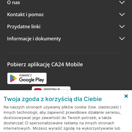
O nas
Kontakt i pomoc
Przydatne linki
Informacje i dokumenty
Pobierz aplikację CA24 Mobile
Twoja zgoda z korzyścią dla Ciebie
Na naszych stronach używamy plików cookie (tzw. ciasteczek) i
innych technologii, aby zapewnić prawidłowe działanie serwisu,
RODO
dostosowywać jego zawartość do Twoich potrzeb, a także
dostarczać Ci spersonalizowane reklamy na innych stronach
Regulamin serwisu
internetowych. Możesz wyrazić zgodę na wykorzystywanie lub