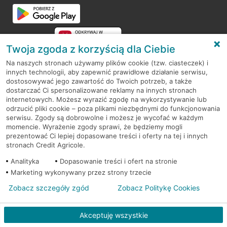
Twoja zgoda z korzyścią dla Ciebie
Na naszych stronach używamy plików cookie (tzw. ciasteczek) i
innych technologii, aby zapewnić prawidłowe działanie serwisu,
RODO
dostosowywać jego zawartość do Twoich potrzeb, a także
dostarczać Ci spersonalizowane reklamy na innych stronach
Regulamin serwisu
internetowych. Możesz wyrazić zgodę na wykorzystywanie lub
odrzucić pliki cookie – poza plikami niezbędnymi do funkcjonowania
Mapa serwisu
serwisu. Zgody są dobrowolne i możesz je wycofać w każdym
momencie. Wyrażenie zgody sprawi, że będziemy mogli
Polityka
Cookies
prezentować Ci lepiej dopasowane treści i oferty na tej i innych
stronach Credit Agricole.
Polityka prywatności
Analityka
Dopasowanie treści i ofert na stronie
Marketing wykonywany przez strony trzecie
Zobacz szczegóły zgód
Zobacz Politykę Cookies
© 2026 Credit Agricole Bank Polska S.A. Wszelkie prawa zastrzeżone
Akceptuję wszystkie
Skontak