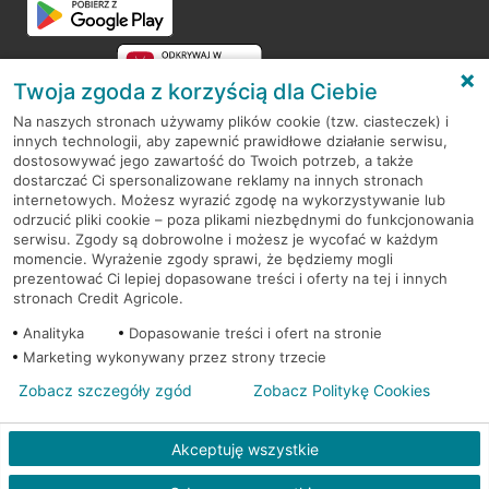
Twoja zgoda z korzyścią dla Ciebie
Na naszych stronach używamy plików cookie (tzw. ciasteczek) i
innych technologii, aby zapewnić prawidłowe działanie serwisu,
RODO
dostosowywać jego zawartość do Twoich potrzeb, a także
dostarczać Ci spersonalizowane reklamy na innych stronach
Regulamin serwisu
internetowych. Możesz wyrazić zgodę na wykorzystywanie lub
odrzucić pliki cookie – poza plikami niezbędnymi do funkcjonowania
Mapa serwisu
serwisu. Zgody są dobrowolne i możesz je wycofać w każdym
momencie. Wyrażenie zgody sprawi, że będziemy mogli
Polityka
Cookies
prezentować Ci lepiej dopasowane treści i oferty na tej i innych
stronach Credit Agricole.
Polityka prywatności
Analityka
Dopasowanie treści i ofert na stronie
Marketing wykonywany przez strony trzecie
Zobacz szczegóły zgód
Zobacz Politykę Cookies
© 2026 Credit Agricole Bank Polska S.A. Wszelkie prawa zastrzeżone
Akceptuję wszystkie
Skontak