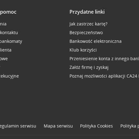
i pomoc
Przydatne linki
inia
Jak zastrzec kartę?
 kontaktu
Bezpieczeństwo
 bankomaty
Bankowość elektroniczna
lienta
Klub korzyści
sowe
Przeniesienie konta z innego ban
r
Załóż firmę i zyskaj
zekucyjne
Poznaj możliwości aplikacji CA24
egulamin serwisu
Mapa serwisu
Polityka
Cookies
Polityka