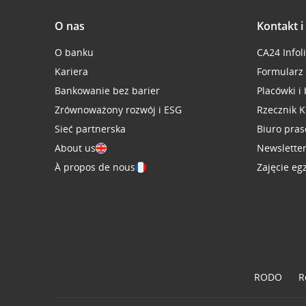
O nas
Kontakt 
O banku
CA24 Infol
Kariera
Formularz
Bankowanie bez barier
Placówki i
Zrównoważony rozwój i ESG
Rzecznik K
Sieć partnerska
Biuro pra
About us
Newslette
À propos de nous
Zajęcie eg
RODO
R