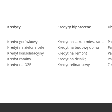
Kredyty
Kredyty hipoteczne
Ub
Kredyt gotówkowy
Kredyt na zakup mieszkania
Pa
Kredyt na zielone cele
Kredyt na budowę domu
Pa
Kredyt konsolidacyjny
Kredyt na remont
Pa
Kredyt ratalny
Kredyt na działkę
Pa
Kredyt na OZE
Kredyt refinansowy
Z 