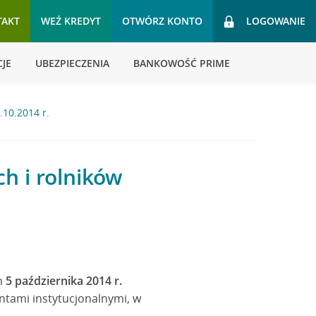
TAKT
WEŹ KREDYT
OTWÓRZ KONTO
LOGOWANIE
JE
UBEZPIECZENIA
BANKOWOŚĆ PRIME
.10.2014 r.
ch i rolników
em
5 października 2014 r.
tami instytucjonalnymi, w