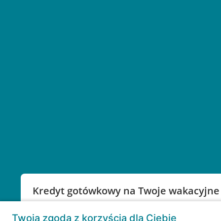
Kredyt gotówkowy na Twoje wakacyjne
Weź kredyt na to co ważne. Twoje marzenia nie mu
Twoja zgoda z korzyścią dla Ciebie
RRSO: 9,6%