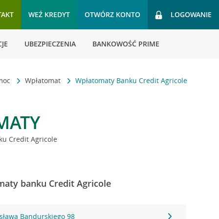
TAKT
WEŹ KREDYT
OTWÓRZ KONTO
LOGOWANIE
JE
UBEZPIECZENIA
BANKOWOŚĆ PRIME
omoc
Wpłatomat
Wpłatomaty Banku Credit Agricole
MATY
u Credit Agricole
aty banku Credit Agricole
ysława Bandurskiego 98