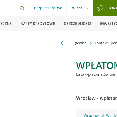
Bezpieczeństwo
KON
Więcej
TECZNE
KARTY KREDYTOWE
OSZCZĘDNOŚCI
INWESTYC
Strona główna
Kontakt i p
WPŁATO
Lista wpłatomatów bank
Wrocław - wpłatom
Wrocław, ul. Wład