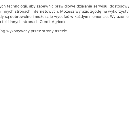
nych technologii, aby zapewnić prawidłowe działanie serwisu, dostoso
a innych stronach internetowych. Możesz wyrazić zgodę na wykorzystywa
ody są dobrowolne i możesz je wycofać w każdym momencie. Wyrażenie
tej i innych stronach Credit Agricole.
ing wykonywany przez strony trzecie
PYTANIA I ODPOWIEDZI