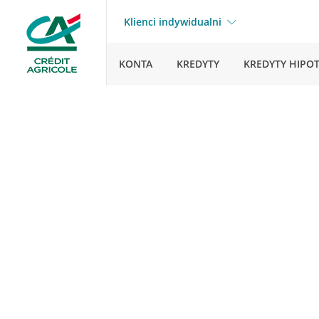
Klienci indywidualni
KONTA
KREDYTY
KREDYTY HIPO