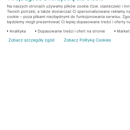
Na naszych stronach używamy plików cookie (tzw. ciasteczek) i in
Twoich potrzeb, a także dostarczać Ci spersonalizowane reklamy n
WEŹ KREDYT
NOTA PRAWNA
cookie – poza plikami niezbędnymi do funkcjonowania serwisu. Zg
będziemy mogli prezentować Ci lepiej dopasowane treści i oferty na 
Analityka
Dopasowanie treści i ofert na stronie
Market
Zobacz szczegóły zgód
Zobacz Politykę Cookies