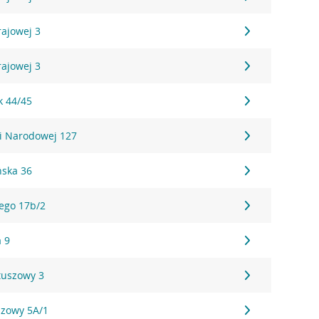
rajowej 3
rajowej 3
k 44/45
ci Narodowej 127
ńska 36
iego 17b/2
a 9
tuszowy 3
szowy 5A/1