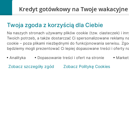
Kredyt gotówkowy na Twoje wakacyjne
Weź kredyt na to co ważne. Twoje marzenia nie mu
Twoja zgoda z korzyścią dla Ciebie
RRSO: 9,6%
Na naszych stronach używamy plików cookie (tzw. ciasteczek) i in
Twoich potrzeb, a także dostarczać Ci spersonalizowane reklamy n
WEŹ KREDYT
NOTA PRAWNA
cookie – poza plikami niezbędnymi do funkcjonowania serwisu. Zg
będziemy mogli prezentować Ci lepiej dopasowane treści i oferty na 
Analityka
Dopasowanie treści i ofert na stronie
Market
Zobacz szczegóły zgód
Zobacz Politykę Cookies