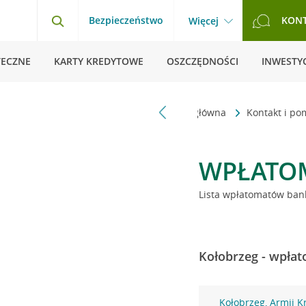
Bezpieczeństwo
KON
Więcej
TECZNE
KARTY KREDYTOWE
OSZCZĘDNOŚCI
INWESTYC
Strona główna
Kontakt i p
WPŁATO
Lista wpłatomatów bank
Kołobrzeg - wpłat
Kołobrzeg, Armii K