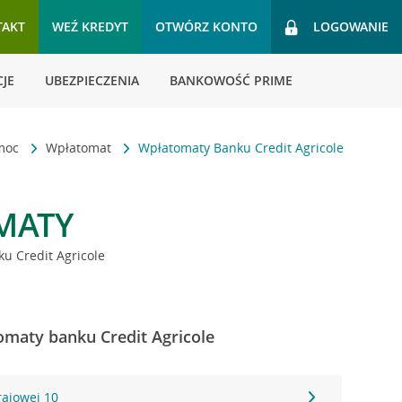
TAKT
WEŹ KREDYT
OTWÓRZ KONTO
LOGOWANIE
JE
UBEZPIECZENIA
BANKOWOŚĆ PRIME
omoc
Wpłatomat
Wpłatomaty Banku Credit Agricole
MATY
u Credit Agricole
omaty banku Credit Agricole
rajowej 10