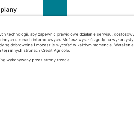
 plany
szą czekać!
nych technologii, aby zapewnić prawidłowe działanie serwisu, dostoso
a innych stronach internetowych. Możesz wyrazić zgodę na wykorzystywa
ody są dobrowolne i możesz je wycofać w każdym momencie. Wyrażenie
tej i innych stronach Credit Agricole.
ing wykonywany przez strony trzecie