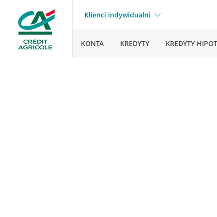
Klienci indywidualni
KONTA
KREDYTY
KREDYTY HIPO