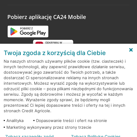
odwiedzoną placówkę i wypełnić formularz w ramach
platformy Profil Firmy w Google. Dziękujemy za wszystkie
opinie.
Pobierz aplikację CA24 Mobile
Przejdź do pytania
Twoja zgoda z korzyścią dla Ciebie
Na naszych stronach używamy plików cookie (tzw. ciasteczek) i
innych technologii, aby zapewnić prawidłowe działanie serwisu,
RODO
dostosowywać jego zawartość do Twoich potrzeb, a także
dostarczać Ci spersonalizowane reklamy na innych stronach
Regulamin serwisu
internetowych. Możesz wyrazić zgodę na wykorzystywanie lub
odrzucić pliki cookie – poza plikami niezbędnymi do funkcjonowania
Mapa serwisu
serwisu. Zgody są dobrowolne i możesz je wycofać w każdym
momencie. Wyrażenie zgody sprawi, że będziemy mogli
Polityka
Cookies
prezentować Ci lepiej dopasowane treści i oferty na tej i innych
stronach Credit Agricole.
Polityka prywatności
Analityka
Dopasowanie treści i ofert na stronie
Marketing wykonywany przez strony trzecie
Zobacz szczegóły zgód
Zobacz Politykę Cookies