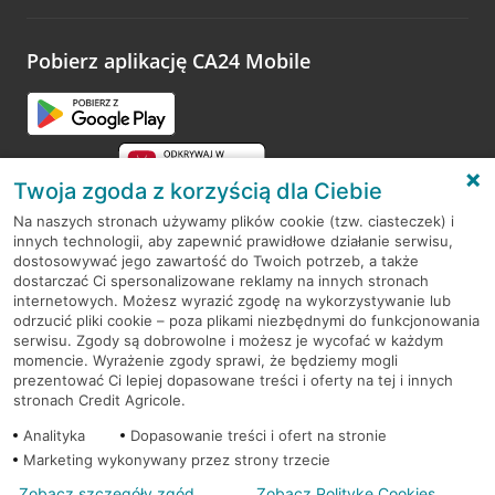
odwiedzoną placówkę i wypełnić formularz w ramach
platformy Profil Firmy w Google. Dziękujemy za wszystkie
opinie.
Pobierz aplikację CA24 Mobile
Przejdź do pytania
Twoja zgoda z korzyścią dla Ciebie
Na naszych stronach używamy plików cookie (tzw. ciasteczek) i
innych technologii, aby zapewnić prawidłowe działanie serwisu,
RODO
dostosowywać jego zawartość do Twoich potrzeb, a także
dostarczać Ci spersonalizowane reklamy na innych stronach
Regulamin serwisu
internetowych. Możesz wyrazić zgodę na wykorzystywanie lub
odrzucić pliki cookie – poza plikami niezbędnymi do funkcjonowania
Mapa serwisu
serwisu. Zgody są dobrowolne i możesz je wycofać w każdym
momencie. Wyrażenie zgody sprawi, że będziemy mogli
Polityka
Cookies
prezentować Ci lepiej dopasowane treści i oferty na tej i innych
stronach Credit Agricole.
Polityka prywatności
Analityka
Dopasowanie treści i ofert na stronie
Marketing wykonywany przez strony trzecie
Zobacz szczegóły zgód
Zobacz Politykę Cookies