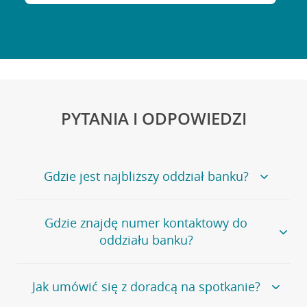
PYTANIA I ODPOWIEDZI
Gdzie jest najbliższy oddział banku?
Jeśli szukasz oddziału naszego banku, zapraszamy na
Gdzie znajdę numer kontaktowy do
stronę
Placówki i bankomaty
, na której znajduje się
oddziału banku?
wygodna wyszukiwarka.
Alternatywnie, możesz skorzystać z pełnej
listy naszych
oddziałów
.
Bank Credit Agricole nie udostępnia ogólnego numeru
Jak umówić się z doradcą na spotkanie?
telefonu do placówki bankowej.
Przejdź do pytania