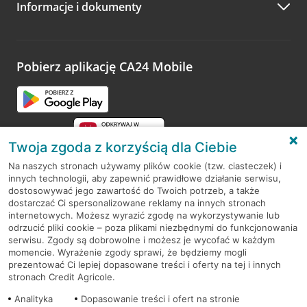
Informacje i dokumenty
Zachęcamy do podzielenia się z nami opinią o wizycie.
Wystarczy przejść na stronę
Oceń wizytę
, wyszukać
odwiedzoną placówkę i wypełnić formularz w ramach
platformy Profil Firmy w Google. Dziękujemy za wszystkie
opinie.
Pobierz aplikację CA24 Mobile
Przejdź do pytania
Twoja zgoda z korzyścią dla Ciebie
Na naszych stronach używamy plików cookie (tzw. ciasteczek) i
innych technologii, aby zapewnić prawidłowe działanie serwisu,
RODO
dostosowywać jego zawartość do Twoich potrzeb, a także
dostarczać Ci spersonalizowane reklamy na innych stronach
Regulamin serwisu
internetowych. Możesz wyrazić zgodę na wykorzystywanie lub
odrzucić pliki cookie – poza plikami niezbędnymi do funkcjonowania
Mapa serwisu
serwisu. Zgody są dobrowolne i możesz je wycofać w każdym
momencie. Wyrażenie zgody sprawi, że będziemy mogli
Polityka
Cookies
prezentować Ci lepiej dopasowane treści i oferty na tej i innych
stronach Credit Agricole.
Polityka prywatności
Analityka
Dopasowanie treści i ofert na stronie