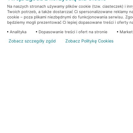
Na naszych stronach używamy plików cookie (tzw. ciasteczek) i in
Twoich potrzeb, a także dostarczać Ci spersonalizowane reklamy n
WEŹ KREDYT
NOTA PRAWNA
cookie – poza plikami niezbędnymi do funkcjonowania serwisu. Zg
będziemy mogli prezentować Ci lepiej dopasowane treści i oferty na 
Analityka
Dopasowanie treści i ofert na stronie
Market
Zobacz szczegóły zgód
Zobacz Politykę Cookies