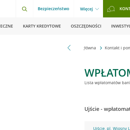
Bezpieczeństwo
KON
Więcej
TECZNE
KARTY KREDYTOWE
OSZCZĘDNOŚCI
INWESTYC
Strona główna
Kontakt i p
WPŁATO
Lista wpłatomatów bank
Ujście - wpłatoma
Ujście, pl. Wiosny