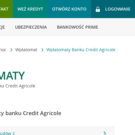
TAKT
WEŹ KREDYT
OTWÓRZ KONTO
LOGOWANIE
JE
UBEZPIECZENIA
BANKOWOŚĆ PRIME
omoc
Wpłatomat
Wpłatomaty Banku Credit Agricole
MATY
u Credit Agricole
ty banku Credit Agricole
 Ludów 2