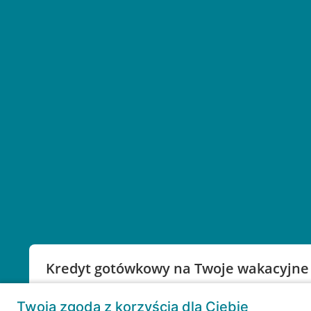
Kredyt gotówkowy na Twoje wakacyjne
Weź kredyt na to co ważne. Twoje marzenia nie mu
Twoja zgoda z korzyścią dla Ciebie
RRSO: 9,6%