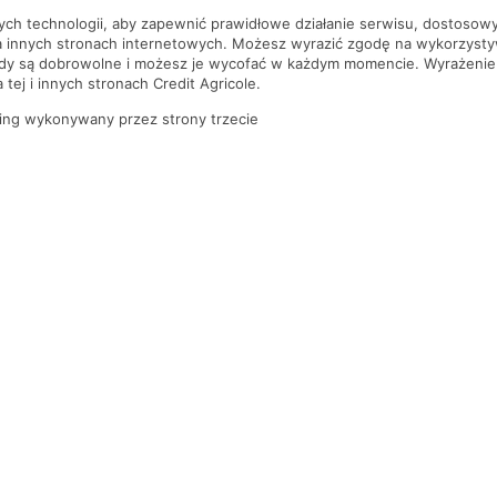
nych technologii, aby zapewnić prawidłowe działanie serwisu, dostoso
a innych stronach internetowych. Możesz wyrazić zgodę na wykorzystywa
ody są dobrowolne i możesz je wycofać w każdym momencie. Wyrażenie
tej i innych stronach Credit Agricole.
ing wykonywany przez strony trzecie
PYTANIA I ODPOWIEDZI