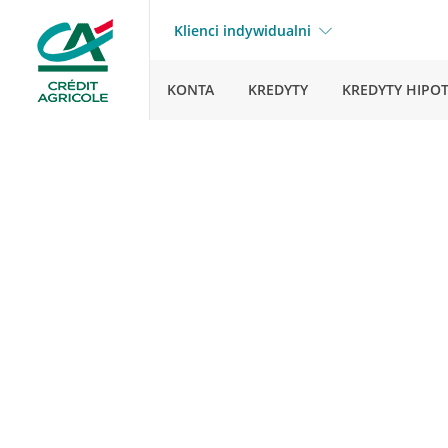
Klienci indywidualni
KONTA
KREDYTY
KREDYTY HIPO