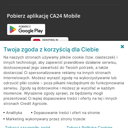
odwiedzoną placówkę i wypełnić formularz w ramach
platformy Profil Firmy w Google. Dziękujemy za wszystkie
opinie.
Pobierz aplikację CA24 Mobile
Przejdź do pytania
Twoja zgoda z korzyścią dla Ciebie
Na naszych stronach używamy plików cookie (tzw. ciasteczek) i
innych technologii, aby zapewnić prawidłowe działanie serwisu,
RODO
dostosowywać jego zawartość do Twoich potrzeb, a także
dostarczać Ci spersonalizowane reklamy na innych stronach
Regulamin serwisu
internetowych. Możesz wyrazić zgodę na wykorzystywanie lub
odrzucić pliki cookie – poza plikami niezbędnymi do funkcjonowania
Mapa serwisu
serwisu. Zgody są dobrowolne i możesz je wycofać w każdym
momencie. Wyrażenie zgody sprawi, że będziemy mogli
Polityka
Cookies
prezentować Ci lepiej dopasowane treści i oferty na tej i innych
stronach Credit Agricole.
Polityka prywatności
Analityka
Dopasowanie treści i ofert na stronie
Marketing wykonywany przez strony trzecie
Zobacz szczegóły zgód
Zobacz Politykę Cookies