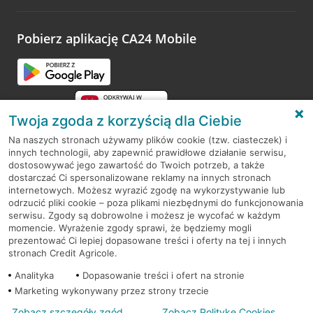
odwiedzoną placówkę i wypełnić formularz w ramach
platformy Profil Firmy w Google. Dziękujemy za wszystkie
opinie.
Pobierz aplikację CA24 Mobile
Przejdź do pytania
Twoja zgoda z korzyścią dla Ciebie
Na naszych stronach używamy plików cookie (tzw. ciasteczek) i
innych technologii, aby zapewnić prawidłowe działanie serwisu,
RODO
dostosowywać jego zawartość do Twoich potrzeb, a także
dostarczać Ci spersonalizowane reklamy na innych stronach
Regulamin serwisu
internetowych. Możesz wyrazić zgodę na wykorzystywanie lub
odrzucić pliki cookie – poza plikami niezbędnymi do funkcjonowania
Mapa serwisu
serwisu. Zgody są dobrowolne i możesz je wycofać w każdym
momencie. Wyrażenie zgody sprawi, że będziemy mogli
Polityka
Cookies
prezentować Ci lepiej dopasowane treści i oferty na tej i innych
stronach Credit Agricole.
Polityka prywatności
Analityka
Dopasowanie treści i ofert na stronie
Marketing wykonywany przez strony trzecie
Zobacz szczegóły zgód
Zobacz Politykę Cookies