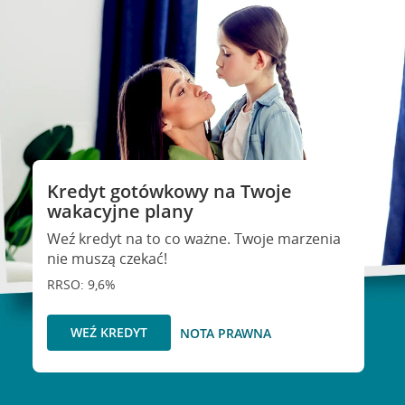
Kredyt gotówkowy na Twoje
wakacyjne plany
Weź kredyt na to co ważne. Twoje marzenia
nie muszą czekać!
RRSO: 9,6%
WEŹ KREDYT
NOTA PRAWNA