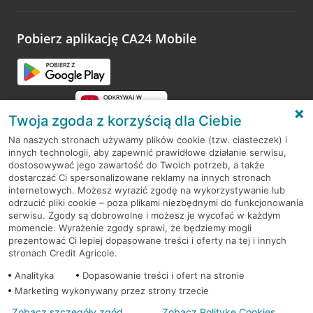
odwiedzoną placówkę i wypełnić formularz w ramach
platformy Profil Firmy w Google. Dziękujemy za wszystkie
opinie.
Pobierz aplikację CA24 Mobile
Przejdź do pytania
Twoja zgoda z korzyścią dla Ciebie
Na naszych stronach używamy plików cookie (tzw. ciasteczek) i
innych technologii, aby zapewnić prawidłowe działanie serwisu,
RODO
dostosowywać jego zawartość do Twoich potrzeb, a także
dostarczać Ci spersonalizowane reklamy na innych stronach
Regulamin serwisu
internetowych. Możesz wyrazić zgodę na wykorzystywanie lub
odrzucić pliki cookie – poza plikami niezbędnymi do funkcjonowania
Mapa serwisu
serwisu. Zgody są dobrowolne i możesz je wycofać w każdym
momencie. Wyrażenie zgody sprawi, że będziemy mogli
Polityka
Cookies
prezentować Ci lepiej dopasowane treści i oferty na tej i innych
stronach Credit Agricole.
Polityka prywatności
Analityka
Dopasowanie treści i ofert na stronie
Marketing wykonywany przez strony trzecie
Zobacz szczegóły zgód
Zobacz Politykę Cookies