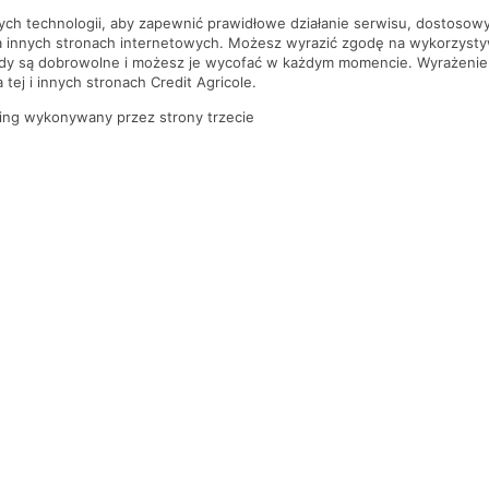
nych technologii, aby zapewnić prawidłowe działanie serwisu, dostoso
a innych stronach internetowych. Możesz wyrazić zgodę na wykorzystywa
ody są dobrowolne i możesz je wycofać w każdym momencie. Wyrażenie
tej i innych stronach Credit Agricole.
ing wykonywany przez strony trzecie
PYTANIA I ODPOWIEDZI