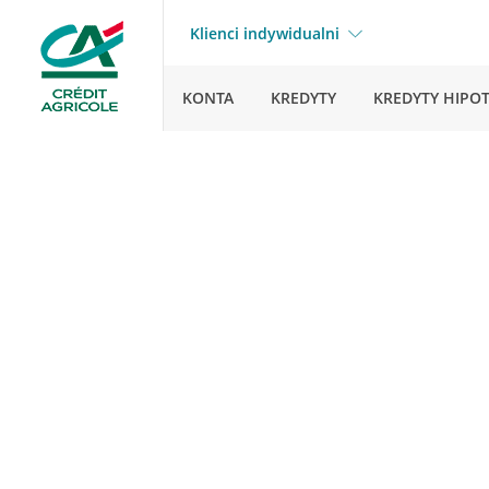
Klienci indywidualni
KONTA
KREDYTY
KREDYTY HIPO