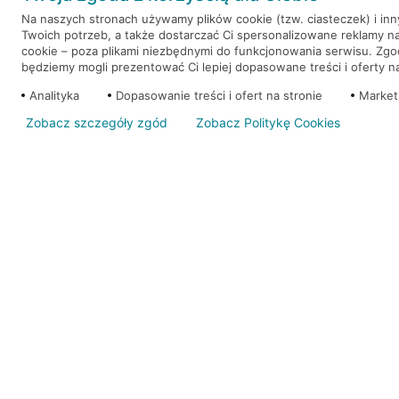
Na naszych stronach używamy plików cookie (tzw. ciasteczek) i in
Twoich potrzeb, a także dostarczać Ci spersonalizowane reklamy n
WEŹ KREDYT
NOTA PRAWNA
cookie – poza plikami niezbędnymi do funkcjonowania serwisu. Zg
będziemy mogli prezentować Ci lepiej dopasowane treści i oferty na 
Analityka
Dopasowanie treści i ofert na stronie
Market
Zobacz szczegóły zgód
Zobacz Politykę Cookies