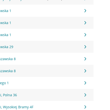
awska 1
awska 1
awska 1
awska 29
szawska 8
szawska 8
iego 1
, Polna 36
i, Wysokiej Bramy 4F