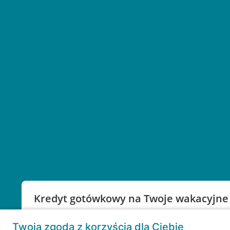
Kredyt gotówkowy na Twoje wakacyjne
Weź kredyt na to co ważne. Twoje marzenia nie mu
Twoja zgoda z korzyścią dla Ciebie
RRSO: 9,6%