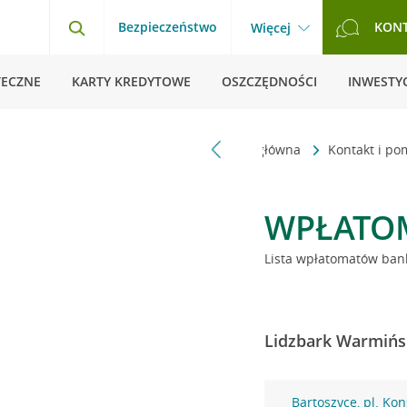
Bezpieczeństwo
KON
Więcej
TECZNE
KARTY KREDYTOWE
OSZCZĘDNOŚCI
INWESTYC
Strona główna
Kontakt i p
WPŁATO
Lista wpłatomatów bank
Lidzbark Warmińsk
Bartoszyce, pl. Kon