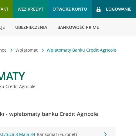
TAKT
WEŹ KREDYT
OTWÓRZ KONTO
LOGOWANIE
JE
UBEZPIECZENIA
BANKOWOŚĆ PRIME
omoc
Wpłatomat
Wpłatomaty Banku Credit Agricole
MATY
u Credit Agricole
i - wpłatomaty banku Credit Agricole
stytucji 3 Maja 34
Bankomat (Euronet)