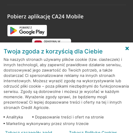
odwiedzoną placówkę i wypełnić formularz w ramach
platformy Profil Firmy w Google. Dziękujemy za wszystkie
opinie.
Pobierz aplikację CA24 Mobile
Przejdź do pytania
Twoja zgoda z korzyścią dla Ciebie
Na naszych stronach używamy plików cookie (tzw. ciasteczek) i
innych technologii, aby zapewnić prawidłowe działanie serwisu,
RODO
dostosowywać jego zawartość do Twoich potrzeb, a także
dostarczać Ci spersonalizowane reklamy na innych stronach
Regulamin serwisu
internetowych. Możesz wyrazić zgodę na wykorzystywanie lub
odrzucić pliki cookie – poza plikami niezbędnymi do funkcjonowania
Mapa serwisu
serwisu. Zgody są dobrowolne i możesz je wycofać w każdym
momencie. Wyrażenie zgody sprawi, że będziemy mogli
Polityka
Cookies
prezentować Ci lepiej dopasowane treści i oferty na tej i innych
stronach Credit Agricole.
Polityka prywatności
Analityka
Dopasowanie treści i ofert na stronie
Marketing wykonywany przez strony trzecie
Zobacz szczegóły zgód
Zobacz Politykę Cookies