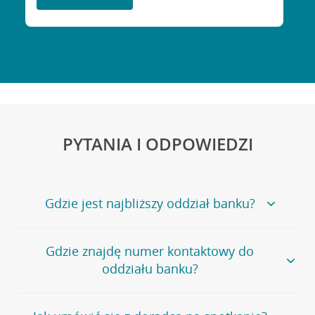
PYTANIA I ODPOWIEDZI
Gdzie jest najbliższy oddział banku?
Jeśli szukasz oddziału naszego banku, zapraszamy na
Gdzie znajdę numer kontaktowy do
stronę
Placówki i bankomaty
, na której znajduje się
oddziału banku?
wygodna wyszukiwarka.
Alternatywnie, możesz skorzystać z pełnej
listy naszych
oddziałów
.
Bank Credit Agricole nie udostępnia ogólnego numeru