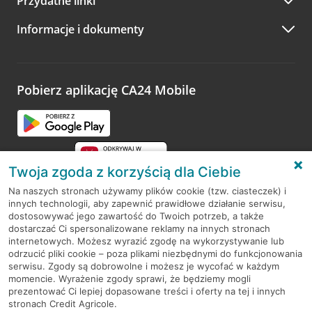
Przydatne linki
A po wizycie…
Informacje i dokumenty
Zachęcamy do podzielenia się z nami opinią o wizycie.
Wystarczy przejść na stronę
Oceń wizytę
, wyszukać
odwiedzoną placówkę i wypełnić formularz w ramach
platformy Profil Firmy w Google. Dziękujemy za wszystkie
opinie.
Pobierz aplikację CA24 Mobile
Przejdź do pytania
Twoja zgoda z korzyścią dla Ciebie
Na naszych stronach używamy plików cookie (tzw. ciasteczek) i
innych technologii, aby zapewnić prawidłowe działanie serwisu,
RODO
dostosowywać jego zawartość do Twoich potrzeb, a także
dostarczać Ci spersonalizowane reklamy na innych stronach
Regulamin serwisu
internetowych. Możesz wyrazić zgodę na wykorzystywanie lub
odrzucić pliki cookie – poza plikami niezbędnymi do funkcjonowania
Mapa serwisu
serwisu. Zgody są dobrowolne i możesz je wycofać w każdym
momencie. Wyrażenie zgody sprawi, że będziemy mogli
Polityka
Cookies
prezentować Ci lepiej dopasowane treści i oferty na tej i innych
stronach Credit Agricole.