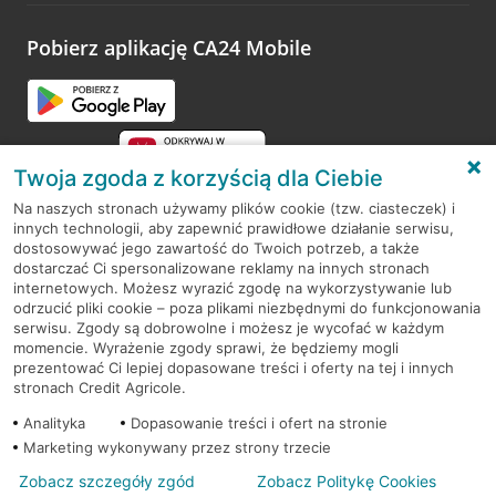
platformy Profil Firmy w Google. Dziękujemy za wszystkie
opinie.
Pobierz aplikację CA24 Mobile
Przejdź do pytania
Twoja zgoda z korzyścią dla Ciebie
Na naszych stronach używamy plików cookie (tzw. ciasteczek) i
innych technologii, aby zapewnić prawidłowe działanie serwisu,
RODO
dostosowywać jego zawartość do Twoich potrzeb, a także
dostarczać Ci spersonalizowane reklamy na innych stronach
Regulamin serwisu
internetowych. Możesz wyrazić zgodę na wykorzystywanie lub
odrzucić pliki cookie – poza plikami niezbędnymi do funkcjonowania
Mapa serwisu
serwisu. Zgody są dobrowolne i możesz je wycofać w każdym
momencie. Wyrażenie zgody sprawi, że będziemy mogli
Polityka
Cookies
prezentować Ci lepiej dopasowane treści i oferty na tej i innych
stronach Credit Agricole.
Polityka prywatności
Analityka
Dopasowanie treści i ofert na stronie
Marketing wykonywany przez strony trzecie
Zobacz szczegóły zgód
Zobacz Politykę Cookies
© 2026 Credit Agricole Bank Polska S.A. Wszelkie prawa zastrzeżone