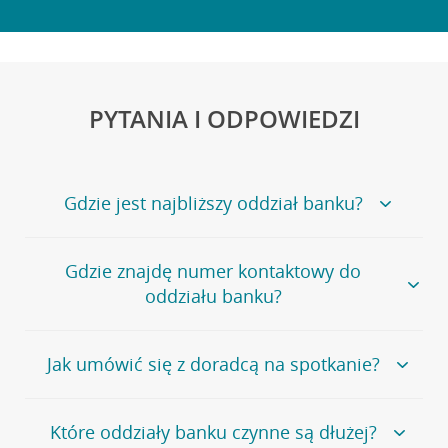
PYTANIA I ODPOWIEDZI
Gdzie jest najbliższy oddział banku?
Jeśli szukasz oddziału naszego banku, zapraszamy na
Gdzie znajdę numer kontaktowy do
stronę
Placówki i bankomaty
, na której znajduje się
oddziału banku?
wygodna wyszukiwarka.
Alternatywnie, możesz skorzystać z pełnej
listy naszych
oddziałów
.
Bank Credit Agricole nie udostępnia ogólnego numeru
Jak umówić się z doradcą na spotkanie?
telefonu do placówki bankowej.
Przejdź do pytania
Polecamy skorzystanie z możliwości wcześniejszego
Jeśli jesteś już
naszym
umówienia się z doradcą w placówce bankowej
.
Które oddziały banku czynne są dłużej?
klientem
możesz
samodzielnie
umówić się na spotkanie z