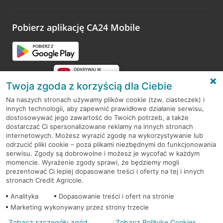
odwiedzoną placówkę i wypełnić formularz w ramach
platformy Profil Firmy w Google. Dziękujemy za wszystkie
opinie.
Pobierz aplikację CA24 Mobile
Przejdź do pytania
Twoja zgoda z korzyścią dla Ciebie
Na naszych stronach używamy plików cookie (tzw. ciasteczek) i
innych technologii, aby zapewnić prawidłowe działanie serwisu,
RODO
dostosowywać jego zawartość do Twoich potrzeb, a także
dostarczać Ci spersonalizowane reklamy na innych stronach
Regulamin serwisu
internetowych. Możesz wyrazić zgodę na wykorzystywanie lub
odrzucić pliki cookie – poza plikami niezbędnymi do funkcjonowania
Mapa serwisu
serwisu. Zgody są dobrowolne i możesz je wycofać w każdym
momencie. Wyrażenie zgody sprawi, że będziemy mogli
Polityka
Cookies
prezentować Ci lepiej dopasowane treści i oferty na tej i innych
stronach Credit Agricole.
Polityka prywatności
Analityka
Dopasowanie treści i ofert na stronie
Marketing wykonywany przez strony trzecie
Zobacz szczegóły zgód
Zobacz Politykę Cookies