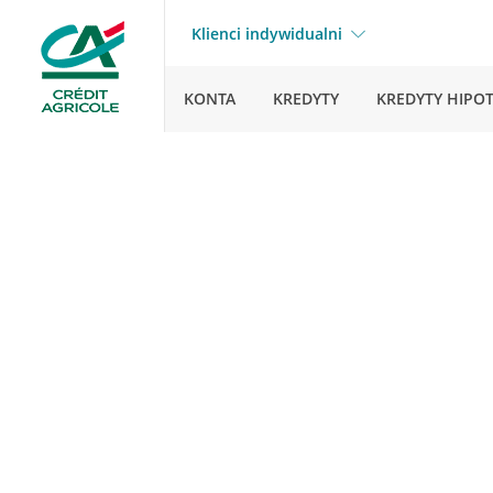
Klienci indywidualni
KONTA
KREDYTY
KREDYTY HIPO