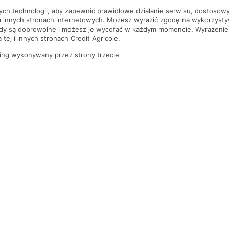
nych technologii, aby zapewnić prawidłowe działanie serwisu, dostoso
a innych stronach internetowych. Możesz wyrazić zgodę na wykorzystywa
ody są dobrowolne i możesz je wycofać w każdym momencie. Wyrażenie
tej i innych stronach Credit Agricole.
ing wykonywany przez strony trzecie
PYTANIA I ODPOWIEDZI