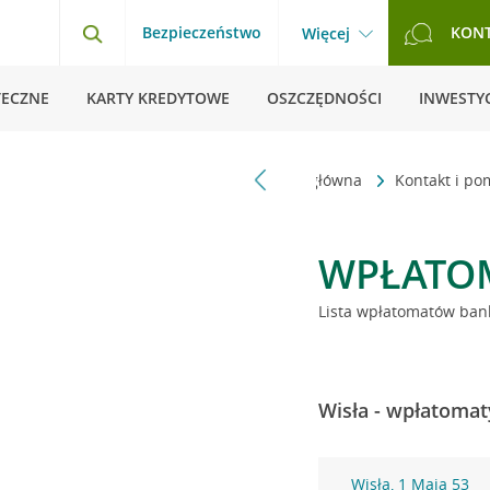
Bezpieczeństwo
KON
Więcej
TECZNE
KARTY KREDYTOWE
OSZCZĘDNOŚCI
INWESTYC
Strona główna
Kontakt i p
WPŁATO
Lista wpłatomatów bank
Wisła - wpłatomat
Wisła, 1 Maja 53