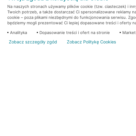
Na naszych stronach używamy plików cookie (tzw. ciasteczek) i in
Twoich potrzeb, a także dostarczać Ci spersonalizowane reklamy n
WEŹ KREDYT
NOTA PRAWNA
cookie – poza plikami niezbędnymi do funkcjonowania serwisu. Zg
będziemy mogli prezentować Ci lepiej dopasowane treści i oferty na 
Analityka
Dopasowanie treści i ofert na stronie
Market
Zobacz szczegóły zgód
Zobacz Politykę Cookies