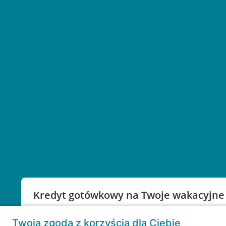
Kredyt gotówkowy na Twoje wakacyjne
Weź kredyt na to co ważne. Twoje marzenia nie mu
Twoja zgoda z korzyścią dla Ciebie
RRSO: 9,6%