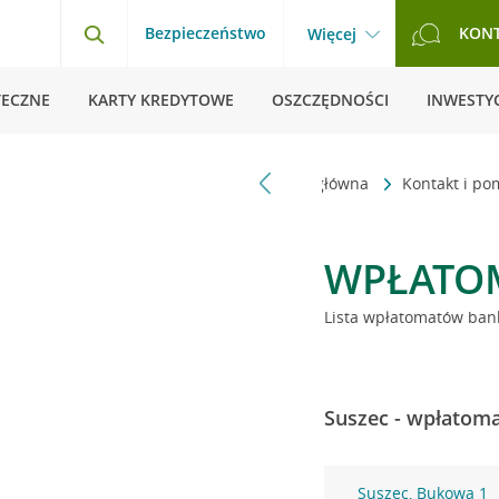
Bezpieczeństwo
KON
Więcej
TECZNE
KARTY KREDYTOWE
OSZCZĘDNOŚCI
INWESTYC
Strona główna
Kontakt i p
WPŁATO
Lista wpłatomatów bank
Suszec - wpłatoma
Suszec, Bukowa 1