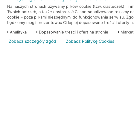
Na naszych stronach używamy plików cookie (tzw. ciasteczek) i in
Twoich potrzeb, a także dostarczać Ci spersonalizowane reklamy n
WEŹ KREDYT
NOTA PRAWNA
cookie – poza plikami niezbędnymi do funkcjonowania serwisu. Zg
będziemy mogli prezentować Ci lepiej dopasowane treści i oferty na 
Analityka
Dopasowanie treści i ofert na stronie
Market
Zobacz szczegóły zgód
Zobacz Politykę Cookies