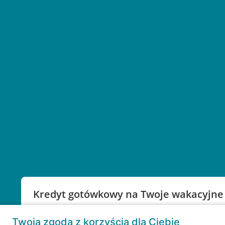
Kredyt gotówkowy na Twoje wakacyjne
Weź kredyt na to co ważne. Twoje marzenia nie mu
Twoja zgoda z korzyścią dla Ciebie
RRSO: 9,6%