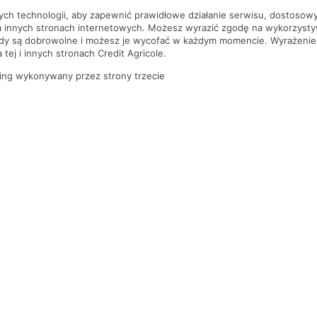
nych technologii, aby zapewnić prawidłowe działanie serwisu, dostoso
a innych stronach internetowych. Możesz wyrazić zgodę na wykorzystywa
ody są dobrowolne i możesz je wycofać w każdym momencie. Wyrażenie
tej i innych stronach Credit Agricole.
ing wykonywany przez strony trzecie
PYTANIA I ODPOWIEDZI