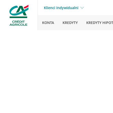
Klienci indywidualni
KONTA
KREDYTY
KREDYTY HIPO