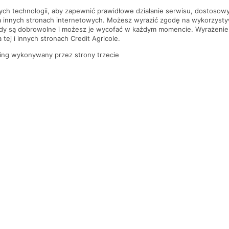
nych technologii, aby zapewnić prawidłowe działanie serwisu, dostoso
a innych stronach internetowych. Możesz wyrazić zgodę na wykorzystywa
ody są dobrowolne i możesz je wycofać w każdym momencie. Wyrażenie
tej i innych stronach Credit Agricole.
ing wykonywany przez strony trzecie
PYTANIA I ODPOWIEDZI