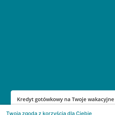
Kredyt gotówkowy na Twoje wakacyjne
Weź kredyt na to co ważne. Twoje marzenia nie mu
Twoja zgoda z korzyścią dla Ciebie
RRSO: 9,6%