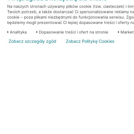
Na naszych stronach używamy plików cookie (tzw. ciasteczek) i in
Twoich potrzeb, a także dostarczać Ci spersonalizowane reklamy n
WEŹ KREDYT
NOTA PRAWNA
cookie – poza plikami niezbędnymi do funkcjonowania serwisu. Zg
będziemy mogli prezentować Ci lepiej dopasowane treści i oferty na 
Analityka
Dopasowanie treści i ofert na stronie
Market
Zobacz szczegóły zgód
Zobacz Politykę Cookies