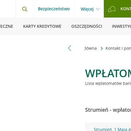
Bezpieczeństwo
KON
Więcej
TECZNE
KARTY KREDYTOWE
OSZCZĘDNOŚCI
INWESTYC
Strona główna
Kontakt i p
WPŁATO
Lista wpłatomatów bank
Strumień - wpłato
Strumień, 1 Maja 4