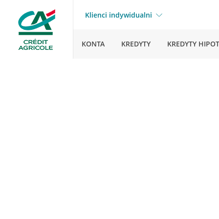
Klienci indywidualni
KONTA
KREDYTY
KREDYTY HIPO