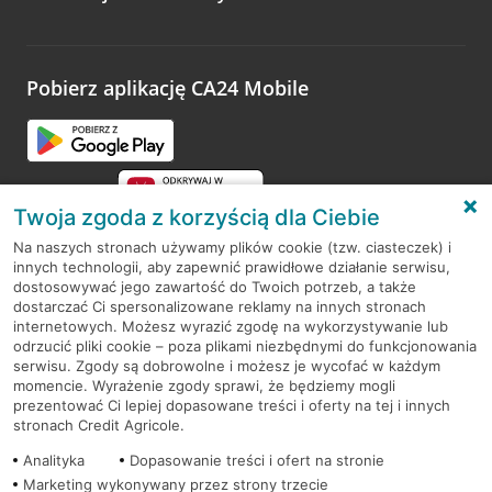
Wystarczy przejść na stronę
Oceń wizytę
, wyszukać
odwiedzoną placówkę i wypełnić formularz w ramach
platformy Profil Firmy w Google. Dziękujemy za wszystkie
opinie.
Pobierz aplikację CA24 Mobile
Przejdź do pytania
Twoja zgoda z korzyścią dla Ciebie
Na naszych stronach używamy plików cookie (tzw. ciasteczek) i
innych technologii, aby zapewnić prawidłowe działanie serwisu,
RODO
dostosowywać jego zawartość do Twoich potrzeb, a także
dostarczać Ci spersonalizowane reklamy na innych stronach
Regulamin serwisu
internetowych. Możesz wyrazić zgodę na wykorzystywanie lub
odrzucić pliki cookie – poza plikami niezbędnymi do funkcjonowania
Mapa serwisu
serwisu. Zgody są dobrowolne i możesz je wycofać w każdym
momencie. Wyrażenie zgody sprawi, że będziemy mogli
Polityka
Cookies
prezentować Ci lepiej dopasowane treści i oferty na tej i innych
stronach Credit Agricole.
Polityka prywatności
Analityka
Dopasowanie treści i ofert na stronie
Marketing wykonywany przez strony trzecie