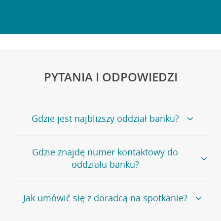
PYTANIA I ODPOWIEDZI
Gdzie jest najbliższy oddział banku?
Jeśli szukasz oddziału naszego banku, zapraszamy na
Gdzie znajdę numer kontaktowy do
stronę
Placówki i bankomaty
, na której znajduje się
oddziału banku?
wygodna wyszukiwarka.
Alternatywnie, możesz skorzystać z pełnej
listy naszych
oddziałów
.
Bank Credit Agricole nie udostępnia ogólnego numeru
Jak umówić się z doradcą na spotkanie?
telefonu do placówki bankowej.
Przejdź do pytania
Polecamy skorzystanie z możliwości wcześniejszego