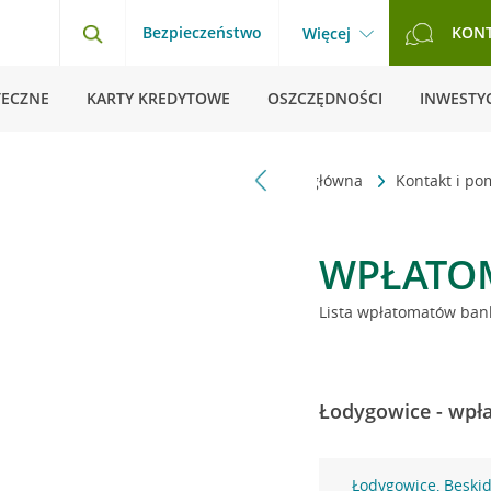
Bezpieczeństwo
KON
Więcej
TECZNE
KARTY KREDYTOWE
OSZCZĘDNOŚCI
INWESTYC
Strona główna
Kontakt i p
WPŁATO
Lista wpłatomatów bank
Łodygowice - wpła
Łodygowice, Beskid