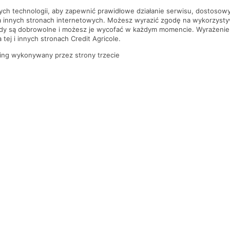
nych technologii, aby zapewnić prawidłowe działanie serwisu, dostoso
a innych stronach internetowych. Możesz wyrazić zgodę na wykorzystywa
ody są dobrowolne i możesz je wycofać w każdym momencie. Wyrażenie
tej i innych stronach Credit Agricole.
ing wykonywany przez strony trzecie
PYTANIA I ODPOWIEDZI