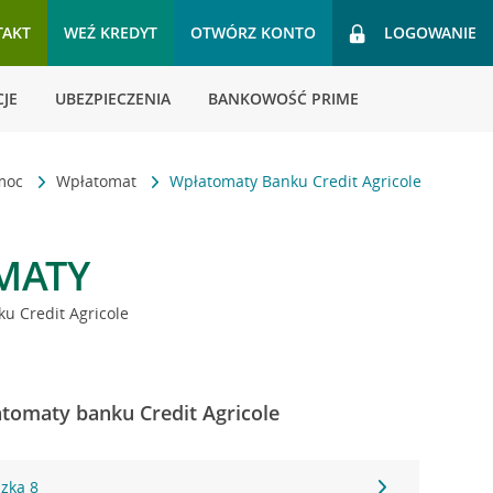
TAKT
WEŹ KREDYT
OTWÓRZ KONTO
LOGOWANIE
JE
UBEZPIECZENIA
BANKOWOŚĆ PRIME
omoc
Wpłatomat
Wpłatomaty Banku Credit Agricole
MATY
u Credit Agricole
tomaty banku Credit Agricole
zka 8