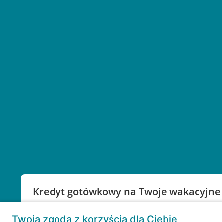
Kredyt gotówkowy na Twoje wakacyjne
Weź kredyt na to co ważne. Twoje marzenia nie mu
Twoja zgoda z korzyścią dla Ciebie
RRSO: 9,6%