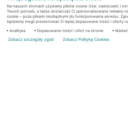
Na naszych stronach używamy plików cookie (tzw. ciasteczek) i in
Twoich potrzeb, a także dostarczać Ci spersonalizowane reklamy n
WEŹ KREDYT
NOTA PRAWNA
cookie – poza plikami niezbędnymi do funkcjonowania serwisu. Zg
będziemy mogli prezentować Ci lepiej dopasowane treści i oferty na 
Analityka
Dopasowanie treści i ofert na stronie
Market
Zobacz szczegóły zgód
Zobacz Politykę Cookies