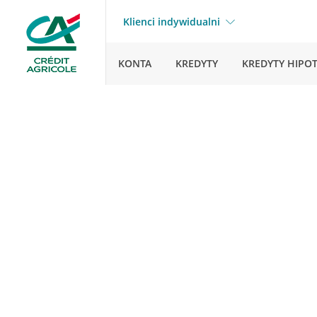
Klienci indywidualni
KONTA
KREDYTY
KREDYTY HIPO