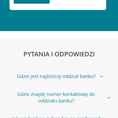
PYTANIA I ODPOWIEDZI
Gdzie jest najbliższy oddział banku?
Jeśli szukasz oddziału naszego banku, zapraszamy na
Gdzie znajdę numer kontaktowy do
stronę
Placówki i bankomaty
, na której znajduje się
oddziału banku?
wygodna wyszukiwarka.
Alternatywnie, możesz skorzystać z pełnej
listy naszych
oddziałów
.
Bank Credit Agricole nie udostępnia ogólnego numeru