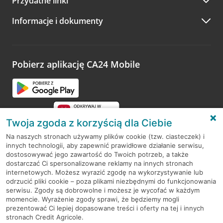
Przydatne linki
A po wizycie…
Informacje i dokumenty
Zachęcamy do podzielenia się z nami opinią o wizycie.
Wystarczy przejść na stronę
Oceń wizytę
, wyszukać
odwiedzoną placówkę i wypełnić formularz w ramach
platformy Profil Firmy w Google. Dziękujemy za wszystkie
opinie.
Pobierz aplikację CA24 Mobile
Przejdź do pytania
Twoja zgoda z korzyścią dla Ciebie
Na naszych stronach używamy plików cookie (tzw. ciasteczek) i
innych technologii, aby zapewnić prawidłowe działanie serwisu,
RODO
dostosowywać jego zawartość do Twoich potrzeb, a także
dostarczać Ci spersonalizowane reklamy na innych stronach
Regulamin serwisu
internetowych. Możesz wyrazić zgodę na wykorzystywanie lub
odrzucić pliki cookie – poza plikami niezbędnymi do funkcjonowania
Mapa serwisu
serwisu. Zgody są dobrowolne i możesz je wycofać w każdym
momencie. Wyrażenie zgody sprawi, że będziemy mogli
Polityka
Cookies
prezentować Ci lepiej dopasowane treści i oferty na tej i innych
stronach Credit Agricole.