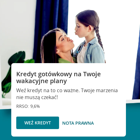
Kredyt gotówkowy na Twoje
wakacyjne plany
Weź kredyt na to co ważne. Twoje marzenia
nie muszą czekać!
RRSO: 9,6%
WEŹ KREDYT
NOTA PRAWNA