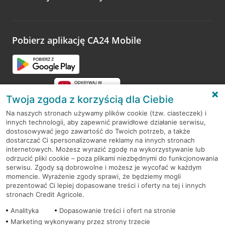
Wystarczy przejść na stronę
Oceń wizytę
, wyszukać
odwiedzoną placówkę i wypełnić formularz w ramach
platformy Profil Firmy w Google. Dziękujemy za wszystkie
opinie.
Pobierz aplikację CA24 Mobile
Przejdź do pytania
Twoja zgoda z korzyścią dla Ciebie
Na naszych stronach używamy plików cookie (tzw. ciasteczek) i
innych technologii, aby zapewnić prawidłowe działanie serwisu,
RODO
dostosowywać jego zawartość do Twoich potrzeb, a także
dostarczać Ci spersonalizowane reklamy na innych stronach
Regulamin serwisu
internetowych. Możesz wyrazić zgodę na wykorzystywanie lub
odrzucić pliki cookie – poza plikami niezbędnymi do funkcjonowania
Mapa serwisu
serwisu. Zgody są dobrowolne i możesz je wycofać w każdym
momencie. Wyrażenie zgody sprawi, że będziemy mogli
Polityka
Cookies
prezentować Ci lepiej dopasowane treści i oferty na tej i innych
stronach Credit Agricole.
Polityka prywatności
Analityka
Dopasowanie treści i ofert na stronie
Marketing wykonywany przez strony trzecie