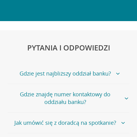
PYTANIA I ODPOWIEDZI
Gdzie jest najbliższy oddział banku?
Jeśli szukasz oddziału naszego banku, zapraszamy na
Gdzie znajdę numer kontaktowy do
stronę
Placówki i bankomaty
, na której znajduje się
oddziału banku?
wygodna wyszukiwarka.
Alternatywnie, możesz skorzystać z pełnej
listy naszych
oddziałów
.
Bank Credit Agricole nie udostępnia ogólnego numeru
Jak umówić się z doradcą na spotkanie?
telefonu do placówki bankowej.
Przejdź do pytania
Polecamy skorzystanie z możliwości wcześniejszego