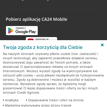
Wystarczy przejść na stronę
Oceń wizytę
, wyszukać
odwiedzoną placówkę i wypełnić formularz w ramach
platformy Profil Firmy w Google. Dziękujemy za wszystkie
opinie.
Pobierz aplikację CA24 Mobile
Przejdź do pytania
Twoja zgoda z korzyścią dla Ciebie
Na naszych stronach używamy plików cookie (tzw. ciasteczek) i
innych technologii, aby zapewnić prawidłowe działanie serwisu,
RODO
dostosowywać jego zawartość do Twoich potrzeb, a także
dostarczać Ci spersonalizowane reklamy na innych stronach
Regulamin serwisu
internetowych. Możesz wyrazić zgodę na wykorzystywanie lub
odrzucić pliki cookie – poza plikami niezbędnymi do funkcjonowania
Mapa serwisu
serwisu. Zgody są dobrowolne i możesz je wycofać w każdym
momencie. Wyrażenie zgody sprawi, że będziemy mogli
Polityka
Cookies
prezentować Ci lepiej dopasowane treści i oferty na tej i innych
stronach Credit Agricole.
Polityka prywatności
Analityka
Dopasowanie treści i ofert na stronie
Marketing wykonywany przez strony trzecie