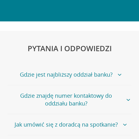
PYTANIA I ODPOWIEDZI
Gdzie jest najbliższy oddział banku?
Jeśli szukasz oddziału naszego banku, zapraszamy na
Gdzie znajdę numer kontaktowy do
stronę
Placówki i bankomaty
, na której znajduje się
oddziału banku?
wygodna wyszukiwarka.
Alternatywnie, możesz skorzystać z pełnej
listy naszych
oddziałów
.
Bank Credit Agricole nie udostępnia ogólnego numeru
Jak umówić się z doradcą na spotkanie?
telefonu do placówki bankowej.
Przejdź do pytania
Polecamy skorzystanie z możliwości wcześniejszego