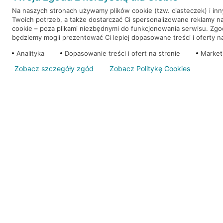
Na naszych stronach używamy plików cookie (tzw. ciasteczek) i in
Twoich potrzeb, a także dostarczać Ci spersonalizowane reklamy n
WEŹ KREDYT
NOTA PRAWNA
cookie – poza plikami niezbędnymi do funkcjonowania serwisu. Zg
będziemy mogli prezentować Ci lepiej dopasowane treści i oferty na 
Analityka
Dopasowanie treści i ofert na stronie
Market
Zobacz szczegóły zgód
Zobacz Politykę Cookies