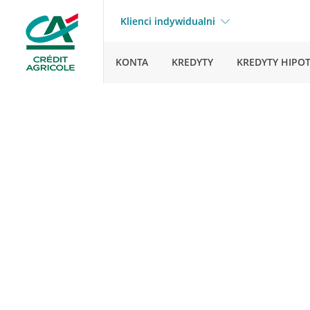
Klienci indywidualni
KONTA
KREDYTY
KREDYTY HIPO