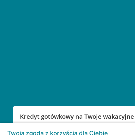
Kredyt gotówkowy na Twoje wakacyjne
Weź kredyt na to co ważne. Twoje marzenia nie mu
Twoja zgoda z korzyścią dla Ciebie
RRSO: 9,6%