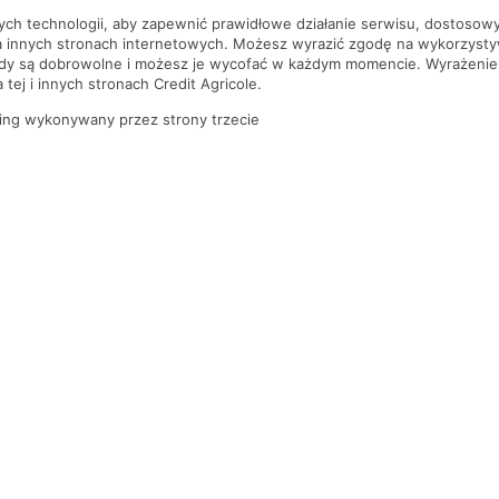
nych technologii, aby zapewnić prawidłowe działanie serwisu, dostoso
a innych stronach internetowych. Możesz wyrazić zgodę na wykorzystywa
ody są dobrowolne i możesz je wycofać w każdym momencie. Wyrażenie
tej i innych stronach Credit Agricole.
ing wykonywany przez strony trzecie
PYTANIA I ODPOWIEDZI