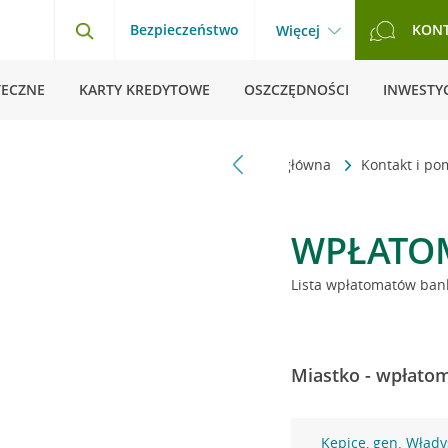
Bezpieczeństwo
KON
Więcej
TECZNE
KARTY KREDYTOWE
OSZCZĘDNOŚCI
INWESTYC
Strona główna
Kontakt i p
WPŁATO
Lista wpłatomatów bank
Miastko - wpłatom
Kępice, gen. Włady