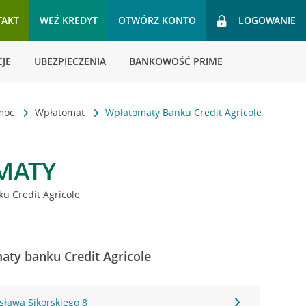
TAKT
WEŹ KREDYT
OTWÓRZ KONTO
LOGOWANIE
JE
UBEZPIECZENIA
BANKOWOŚĆ PRIME
omoc
Wpłatomat
Wpłatomaty Banku Credit Agricole
MATY
u Credit Agricole
aty banku Credit Agricole
sława Sikorskiego 8