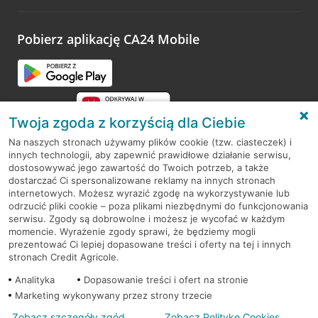
odwiedzoną placówkę i wypełnić formularz w ramach
platformy Profil Firmy w Google. Dziękujemy za wszystkie
opinie.
Pobierz aplikację CA24 Mobile
Przejdź do pytania
Twoja zgoda z korzyścią dla Ciebie
Na naszych stronach używamy plików cookie (tzw. ciasteczek) i
innych technologii, aby zapewnić prawidłowe działanie serwisu,
RODO
dostosowywać jego zawartość do Twoich potrzeb, a także
dostarczać Ci spersonalizowane reklamy na innych stronach
Regulamin serwisu
internetowych. Możesz wyrazić zgodę na wykorzystywanie lub
odrzucić pliki cookie – poza plikami niezbędnymi do funkcjonowania
Mapa serwisu
serwisu. Zgody są dobrowolne i możesz je wycofać w każdym
momencie. Wyrażenie zgody sprawi, że będziemy mogli
Polityka
Cookies
prezentować Ci lepiej dopasowane treści i oferty na tej i innych
stronach Credit Agricole.
Polityka prywatności
Analityka
Dopasowanie treści i ofert na stronie
Marketing wykonywany przez strony trzecie
Zobacz szczegóły zgód
Zobacz Politykę Cookies