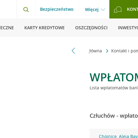
Bezpieczeństwo
KON
Więcej
TECZNE
KARTY KREDYTOWE
OSZCZĘDNOŚCI
INWESTYC
Strona główna
Kontakt i p
WPŁATO
Lista wpłatomatów bank
Człuchów - wpłato
Chojnice, Aleja Ba