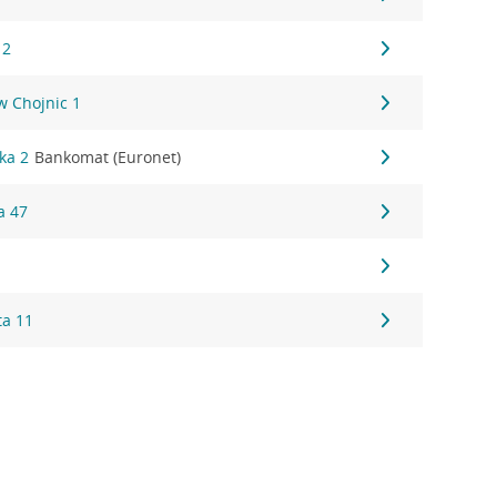
 2
w Chojnic 1
ka 2
Bankomat (Euronet)
a 47
ta 11