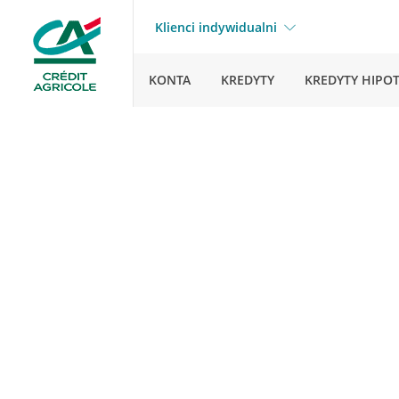
Klienci indywidualni
KONTA
KREDYTY
KREDYTY HIPO