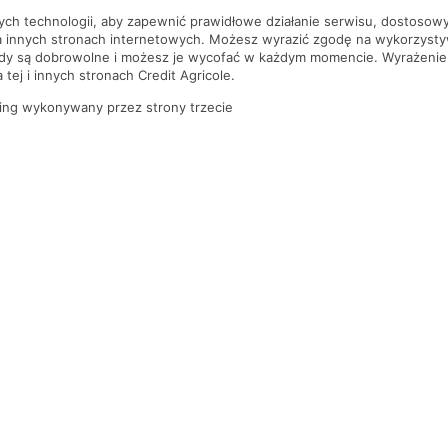
nych technologii, aby zapewnić prawidłowe działanie serwisu, dostoso
a innych stronach internetowych. Możesz wyrazić zgodę na wykorzystywa
ody są dobrowolne i możesz je wycofać w każdym momencie. Wyrażenie
tej i innych stronach Credit Agricole.
ing wykonywany przez strony trzecie
PYTANIA I ODPOWIEDZI