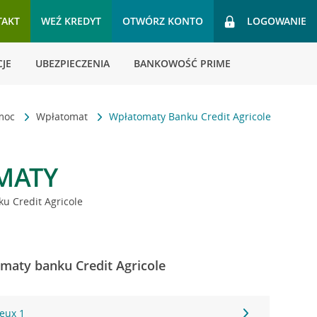
TAKT
WEŹ KREDYT
OTWÓRZ KONTO
LOGOWANIE
JE
UBEZPIECZENIA
BANKOWOŚĆ PRIME
omoc
Wpłatomat
Wpłatomaty Banku Credit Agricole
MATY
u Credit Agricole
maty banku Credit Agricole
yeux 1