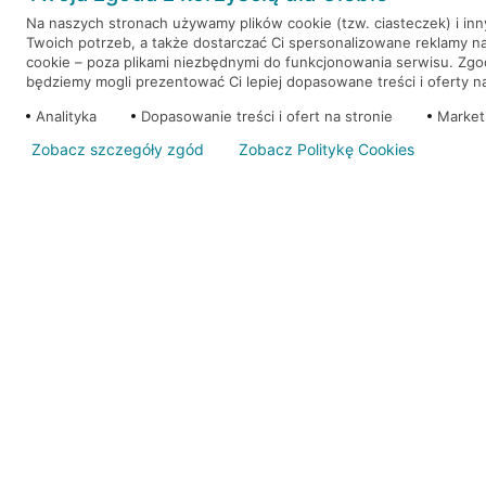
Na naszych stronach używamy plików cookie (tzw. ciasteczek) i in
Twoich potrzeb, a także dostarczać Ci spersonalizowane reklamy n
WEŹ KREDYT
NOTA PRAWNA
cookie – poza plikami niezbędnymi do funkcjonowania serwisu. Zg
będziemy mogli prezentować Ci lepiej dopasowane treści i oferty na 
Analityka
Dopasowanie treści i ofert na stronie
Market
Zobacz szczegóły zgód
Zobacz Politykę Cookies