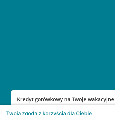
Kredyt gotówkowy na Twoje wakacyjne
Weź kredyt na to co ważne. Twoje marzenia nie mu
Twoja zgoda z korzyścią dla Ciebie
RRSO: 9,6%