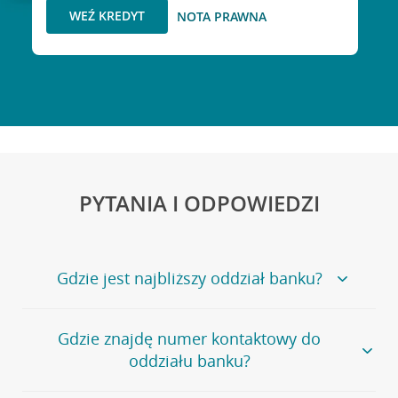
WEŹ KREDYT
NOTA PRAWNA
PYTANIA I ODPOWIEDZI
Gdzie jest najbliższy oddział banku?
Jeśli szukasz oddziału naszego banku, zapraszamy na
Gdzie znajdę numer kontaktowy do
stronę
Placówki i bankomaty
, na której znajduje się
oddziału banku?
wygodna wyszukiwarka.
Alternatywnie, możesz skorzystać z pełnej
listy naszych