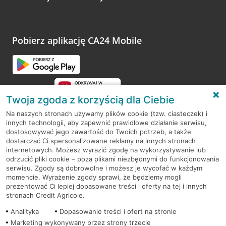
Wystarczy przejść na stronę
Oceń wizytę
, wyszukać
odwiedzoną placówkę i wypełnić formularz w ramach
platformy Profil Firmy w Google. Dziękujemy za wszystkie
opinie.
Pobierz aplikację CA24 Mobile
Przejdź do pytania
Twoja zgoda z korzyścią dla Ciebie
Na naszych stronach używamy plików cookie (tzw. ciasteczek) i
innych technologii, aby zapewnić prawidłowe działanie serwisu,
RODO
dostosowywać jego zawartość do Twoich potrzeb, a także
dostarczać Ci spersonalizowane reklamy na innych stronach
Regulamin serwisu
internetowych. Możesz wyrazić zgodę na wykorzystywanie lub
odrzucić pliki cookie – poza plikami niezbędnymi do funkcjonowania
Mapa serwisu
serwisu. Zgody są dobrowolne i możesz je wycofać w każdym
momencie. Wyrażenie zgody sprawi, że będziemy mogli
Polityka
Cookies
prezentować Ci lepiej dopasowane treści i oferty na tej i innych
stronach Credit Agricole.
Polityka prywatności
Analityka
Dopasowanie treści i ofert na stronie
Marketing wykonywany przez strony trzecie