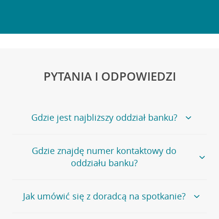
PYTANIA I ODPOWIEDZI
Gdzie jest najbliższy oddział banku?
Jeśli szukasz oddziału naszego banku, zapraszamy na
Gdzie znajdę numer kontaktowy do
stronę
Placówki i bankomaty
, na której znajduje się
oddziału banku?
wygodna wyszukiwarka.
Alternatywnie, możesz skorzystać z pełnej
listy naszych
oddziałów
.
Bank Credit Agricole nie udostępnia ogólnego numeru
Jak umówić się z doradcą na spotkanie?
telefonu do placówki bankowej.
Przejdź do pytania
Polecamy skorzystanie z możliwości wcześniejszego