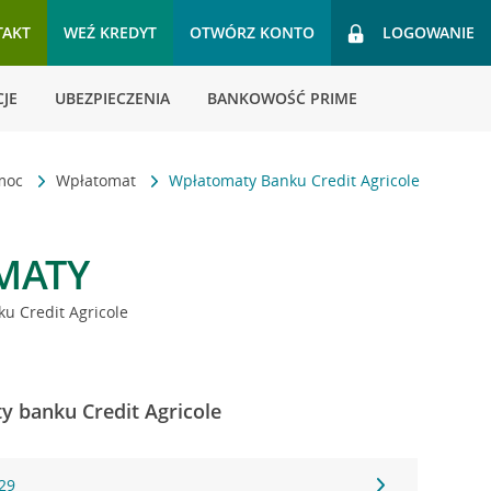
TAKT
WEŹ KREDYT
OTWÓRZ KONTO
LOGOWANIE
JE
UBEZPIECZENIA
BANKOWOŚĆ PRIME
omoc
Wpłatomat
Wpłatomaty Banku Credit Agricole
MATY
u Credit Agricole
y banku Credit Agricole
 29