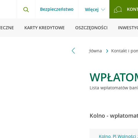
Bezpieczeństwo
KON
Więcej
TECZNE
KARTY KREDYTOWE
OSZCZĘDNOŚCI
INWESTYC
Strona główna
Kontakt i p
WPŁATO
Lista wpłatomatów bank
Kolno - wpłatomat
Kolno, Pl.Wolności