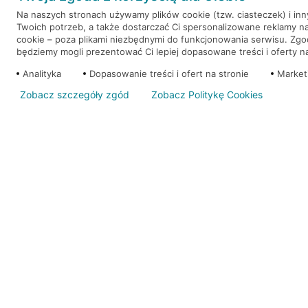
Na naszych stronach używamy plików cookie (tzw. ciasteczek) i in
Twoich potrzeb, a także dostarczać Ci spersonalizowane reklamy n
WEŹ KREDYT
NOTA PRAWNA
cookie – poza plikami niezbędnymi do funkcjonowania serwisu. Zg
będziemy mogli prezentować Ci lepiej dopasowane treści i oferty na 
Analityka
Dopasowanie treści i ofert na stronie
Market
Zobacz szczegóły zgód
Zobacz Politykę Cookies