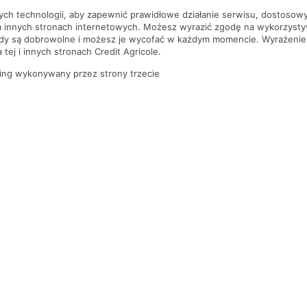
nych technologii, aby zapewnić prawidłowe działanie serwisu, dostoso
a innych stronach internetowych. Możesz wyrazić zgodę na wykorzystywa
ody są dobrowolne i możesz je wycofać w każdym momencie. Wyrażenie
tej i innych stronach Credit Agricole.
ing wykonywany przez strony trzecie
PYTANIA I ODPOWIEDZI