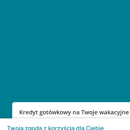
Kredyt gotówkowy na Twoje wakacyjne
Weź kredyt na to co ważne. Twoje marzenia nie mu
Twoja zgoda z korzyścią dla Ciebie
RRSO: 9,6%