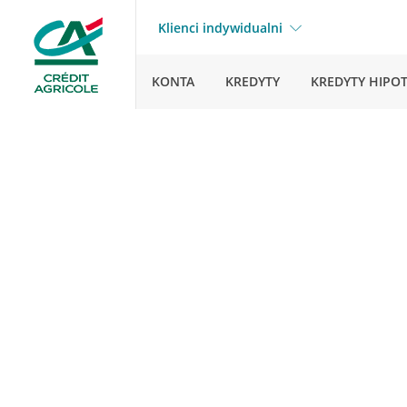
Klienci indywidualni
KONTA
KREDYTY
KREDYTY HIPO