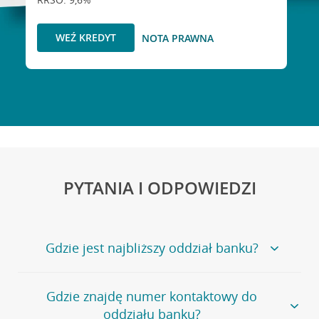
WEŹ KREDYT
NOTA PRAWNA
PYTANIA I ODPOWIEDZI
Gdzie jest najbliższy oddział banku?
Jeśli szukasz oddziału naszego banku, zapraszamy na
Gdzie znajdę numer kontaktowy do
stronę
Placówki i bankomaty
, na której znajduje się
oddziału banku?
wygodna wyszukiwarka.