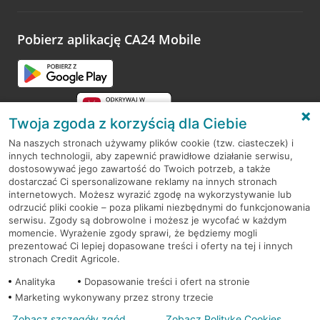
odwiedzoną placówkę i wypełnić formularz w ramach
platformy Profil Firmy w Google. Dziękujemy za wszystkie
opinie.
Pobierz aplikację CA24 Mobile
Przejdź do pytania
Twoja zgoda z korzyścią dla Ciebie
Na naszych stronach używamy plików cookie (tzw. ciasteczek) i
innych technologii, aby zapewnić prawidłowe działanie serwisu,
RODO
dostosowywać jego zawartość do Twoich potrzeb, a także
dostarczać Ci spersonalizowane reklamy na innych stronach
Regulamin serwisu
internetowych. Możesz wyrazić zgodę na wykorzystywanie lub
odrzucić pliki cookie – poza plikami niezbędnymi do funkcjonowania
Mapa serwisu
serwisu. Zgody są dobrowolne i możesz je wycofać w każdym
momencie. Wyrażenie zgody sprawi, że będziemy mogli
Polityka
Cookies
prezentować Ci lepiej dopasowane treści i oferty na tej i innych
stronach Credit Agricole.
Polityka prywatności
Analityka
Dopasowanie treści i ofert na stronie
Marketing wykonywany przez strony trzecie
Zobacz szczegóły zgód
Zobacz Politykę Cookies