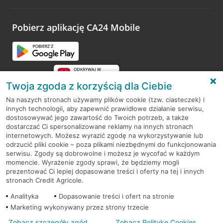
odwiedzoną placówkę i wypełnić formularz w ramach
platformy Profil Firmy w Google. Dziękujemy za wszystkie
opinie.
Pobierz aplikację CA24 Mobile
Przejdź do pytania
Twoja zgoda z korzyścią dla Ciebie
Na naszych stronach używamy plików cookie (tzw. ciasteczek) i
innych technologii, aby zapewnić prawidłowe działanie serwisu,
RODO
dostosowywać jego zawartość do Twoich potrzeb, a także
dostarczać Ci spersonalizowane reklamy na innych stronach
Regulamin serwisu
internetowych. Możesz wyrazić zgodę na wykorzystywanie lub
odrzucić pliki cookie – poza plikami niezbędnymi do funkcjonowania
Mapa serwisu
serwisu. Zgody są dobrowolne i możesz je wycofać w każdym
momencie. Wyrażenie zgody sprawi, że będziemy mogli
Polityka
Cookies
prezentować Ci lepiej dopasowane treści i oferty na tej i innych
stronach Credit Agricole.
Polityka prywatności
Analityka
Dopasowanie treści i ofert na stronie
Marketing wykonywany przez strony trzecie
Zobacz szczegóły zgód
Zobacz Politykę Cookies