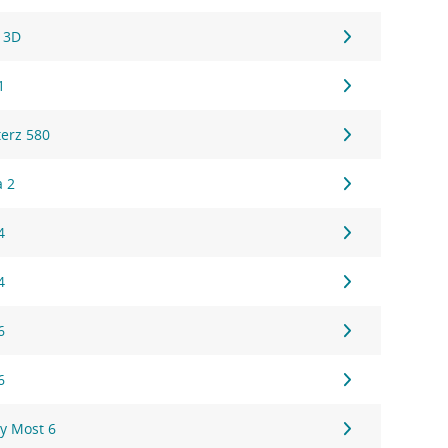
 3D
1
erz 580
a 2
4
4
6
6
y Most 6