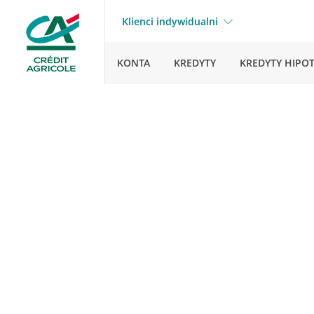
Klienci indywidualni
KONTA
KREDYTY
KREDYTY HIPO