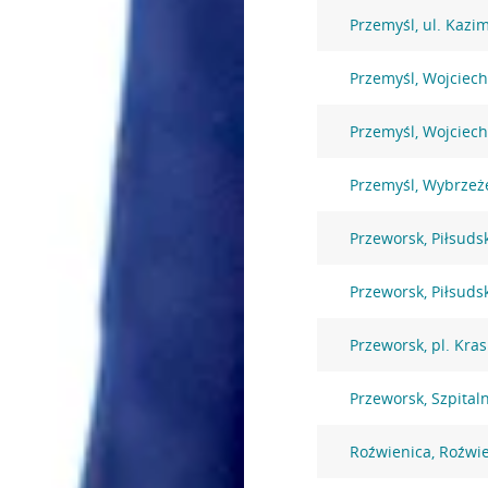
Przemyśl, ul. Kazi
Przemyśl, Wojciec
Przemyśl, Wojciec
Przemyśl, Wybrzeże
Przeworsk, Piłsuds
Przeworsk, Piłsuds
Przeworsk, pl. Kras
Przeworsk, Szpital
Roźwienica, Roźwi