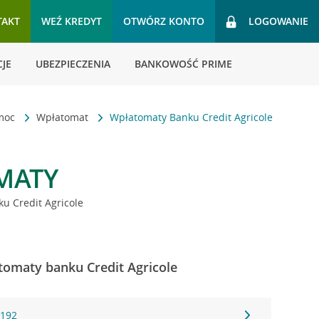
TAKT
WEŹ KREDYT
OTWÓRZ KONTO
LOGOWANIE
JE
UBEZPIECZENIA
BANKOWOŚĆ PRIME
omoc
Wpłatomat
Wpłatomaty Banku Credit Agricole
MATY
u Credit Agricole
tomaty banku Credit Agricole
 192