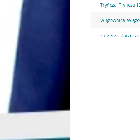
Tryńcza, Tryńcza 1
Wiązownica, Wiązo
Zarzecze, Zarzecze