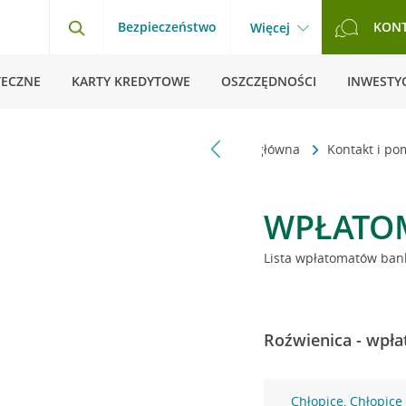
Bezpieczeństwo
KON
Więcej
TECZNE
KARTY KREDYTOWE
OSZCZĘDNOŚCI
INWESTYC
Strona główna
Kontakt i p
WPŁATO
Lista wpłatomatów bank
Roźwienica - wpła
Chłopice, Chłopice