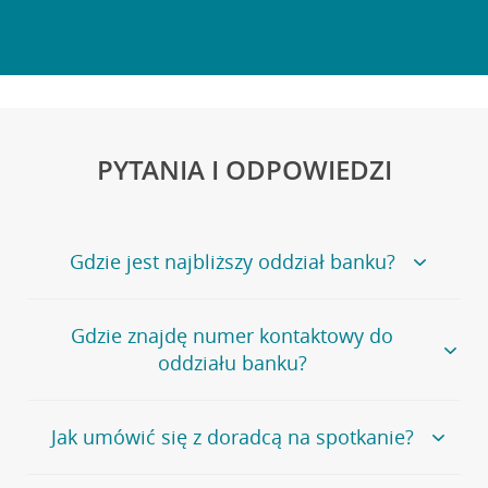
PYTANIA I ODPOWIEDZI
Gdzie jest najbliższy oddział banku?
Jeśli szukasz oddziału naszego banku, zapraszamy na
Gdzie znajdę numer kontaktowy do
stronę
Placówki i bankomaty
, na której znajduje się
oddziału banku?
wygodna wyszukiwarka.
Alternatywnie, możesz skorzystać z pełnej
listy naszych
oddziałów
.
Bank Credit Agricole nie udostępnia ogólnego numeru
Jak umówić się z doradcą na spotkanie?
telefonu do placówki bankowej.
Przejdź do pytania
Polecamy skorzystanie z możliwości wcześniejszego