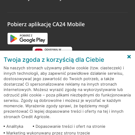
Wystarczy przejść na stronę
Oceń wizytę
, wyszukać
odwiedzoną placówkę i wypełnić formularz w ramach
platformy Profil Firmy w Google. Dziękujemy za wszystkie
opinie.
Pobierz aplikację CA24 Mobile
Przejdź do pytania
Twoja zgoda z korzyścią dla Ciebie
Na naszych stronach używamy plików cookie (tzw. ciasteczek) i
innych technologii, aby zapewnić prawidłowe działanie serwisu,
RODO
dostosowywać jego zawartość do Twoich potrzeb, a także
dostarczać Ci spersonalizowane reklamy na innych stronach
Regulamin serwisu
internetowych. Możesz wyrazić zgodę na wykorzystywanie lub
odrzucić pliki cookie – poza plikami niezbędnymi do funkcjonowania
Mapa serwisu
serwisu. Zgody są dobrowolne i możesz je wycofać w każdym
momencie. Wyrażenie zgody sprawi, że będziemy mogli
Polityka
Cookies
prezentować Ci lepiej dopasowane treści i oferty na tej i innych
stronach Credit Agricole.
Polityka prywatności
Analityka
Dopasowanie treści i ofert na stronie
Marketing wykonywany przez strony trzecie