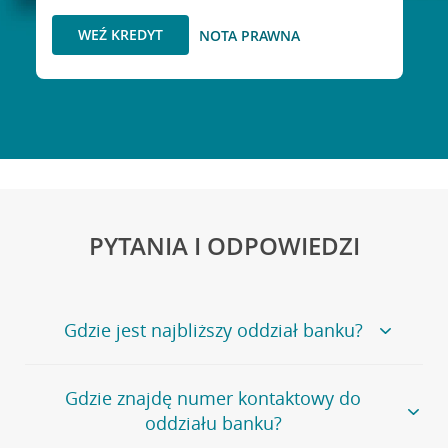
WEŹ KREDYT
NOTA PRAWNA
PYTANIA I ODPOWIEDZI
Gdzie jest najbliższy oddział banku?
Jeśli szukasz oddziału naszego banku, zapraszamy na
Gdzie znajdę numer kontaktowy do
stronę
Placówki i bankomaty
, na której znajduje się
oddziału banku?
wygodna wyszukiwarka.