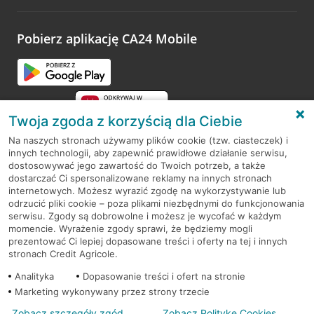
odwiedzoną placówkę i wypełnić formularz w ramach
platformy Profil Firmy w Google. Dziękujemy za wszystkie
opinie.
Pobierz aplikację CA24 Mobile
Przejdź do pytania
Twoja zgoda z korzyścią dla Ciebie
Na naszych stronach używamy plików cookie (tzw. ciasteczek) i
innych technologii, aby zapewnić prawidłowe działanie serwisu,
RODO
dostosowywać jego zawartość do Twoich potrzeb, a także
dostarczać Ci spersonalizowane reklamy na innych stronach
Regulamin serwisu
internetowych. Możesz wyrazić zgodę na wykorzystywanie lub
odrzucić pliki cookie – poza plikami niezbędnymi do funkcjonowania
Mapa serwisu
serwisu. Zgody są dobrowolne i możesz je wycofać w każdym
momencie. Wyrażenie zgody sprawi, że będziemy mogli
Polityka
Cookies
prezentować Ci lepiej dopasowane treści i oferty na tej i innych
stronach Credit Agricole.
Polityka prywatności
Analityka
Dopasowanie treści i ofert na stronie
Marketing wykonywany przez strony trzecie
Zobacz szczegóły zgód
Zobacz Politykę Cookies