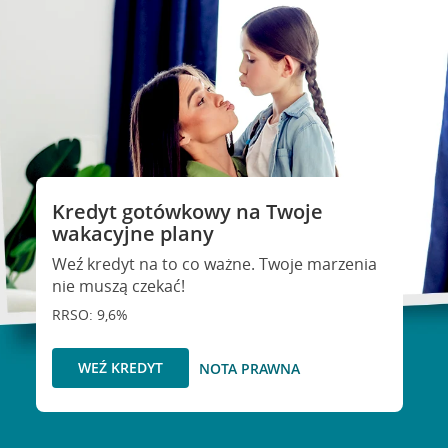
Kredyt gotówkowy na Twoje
wakacyjne plany
Weź kredyt na to co ważne. Twoje marzenia
nie muszą czekać!
RRSO: 9,6%
WEŹ KREDYT
NOTA PRAWNA