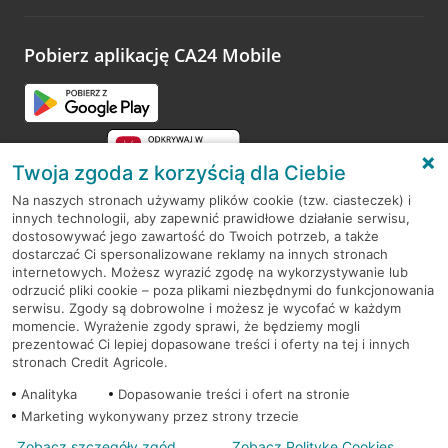
odwiedzoną placówkę i wypełnić formularz w ramach
platformy Profil Firmy w Google. Dziękujemy za wszystkie
opinie.
Pobierz aplikację CA24 Mobile
Przejdź do pytania
Twoja zgoda z korzyścią dla Ciebie
Na naszych stronach używamy plików cookie (tzw. ciasteczek) i
innych technologii, aby zapewnić prawidłowe działanie serwisu,
RODO
dostosowywać jego zawartość do Twoich potrzeb, a także
dostarczać Ci spersonalizowane reklamy na innych stronach
Regulamin serwisu
internetowych. Możesz wyrazić zgodę na wykorzystywanie lub
odrzucić pliki cookie – poza plikami niezbędnymi do funkcjonowania
Mapa serwisu
serwisu. Zgody są dobrowolne i możesz je wycofać w każdym
momencie. Wyrażenie zgody sprawi, że będziemy mogli
Polityka
Cookies
prezentować Ci lepiej dopasowane treści i oferty na tej i innych
stronach Credit Agricole.
Polityka prywatności
Analityka
Dopasowanie treści i ofert na stronie
Marketing wykonywany przez strony trzecie
Zobacz szczegóły zgód
Zobacz Politykę Cookies