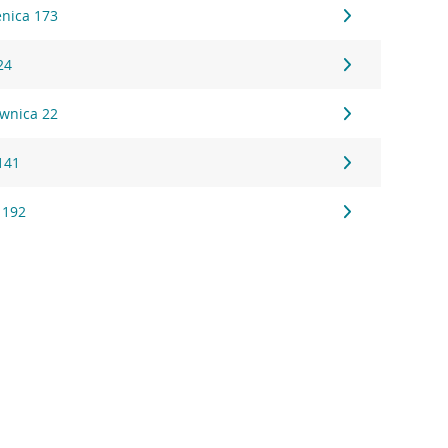
enica 173
24
wnica 22
141
 192