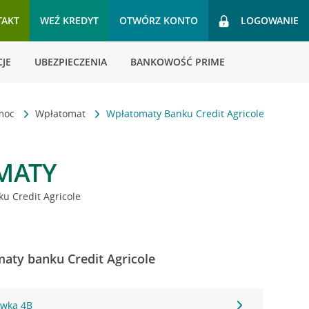
TAKT
WEŹ KREDYT
OTWÓRZ KONTO
LOGOWANIE
JE
UBEZPIECZENIA
BANKOWOŚĆ PRIME
omoc
Wpłatomat
Wpłatomaty Banku Credit Agricole
MATY
u Credit Agricole
maty banku Credit Agricole
wka 4B