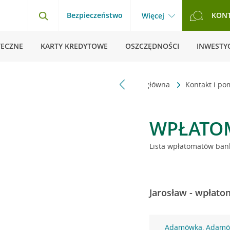
Bezpieczeństwo
KON
Więcej
TECZNE
KARTY KREDYTOWE
OSZCZĘDNOŚCI
INWESTYC
Strona główna
Kontakt i p
WPŁATO
Lista wpłatomatów bank
Jarosław - wpłato
Adamówka, Adamó