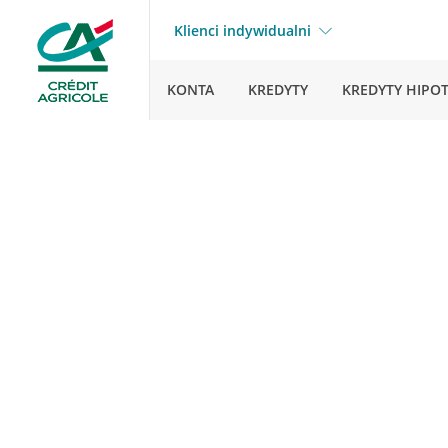
Klienci indywidualni
KONTA
KREDYTY
KREDYTY HIPO