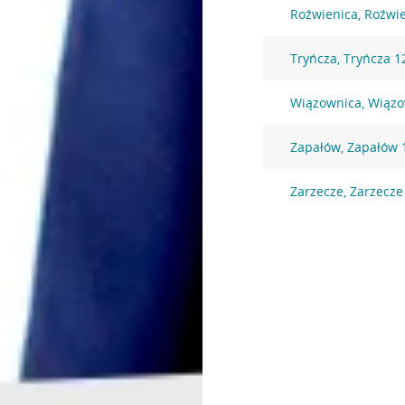
Roźwienica, Roźwi
Tryńcza, Tryńcza 1
Wiązownica, Wiązo
Zapałów, Zapałów 
Zarzecze, Zarzecze