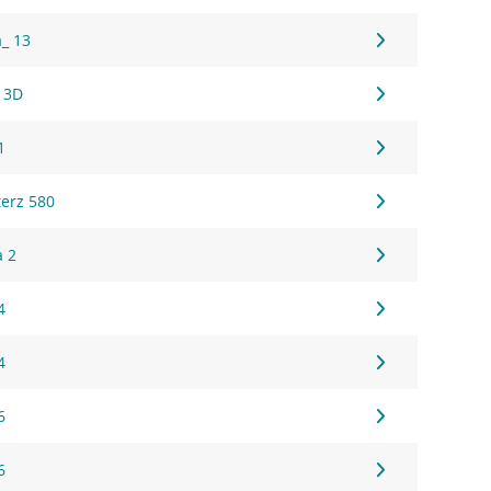
a_ 13
 3D
1
erz 580
a 2
4
4
6
6