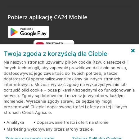
odwiedzoną placówkę i wypełnić formularz w ramach
platformy Profil Firmy w Google. Dziękujemy za wszystkie
opinie.
Pobierz aplikację CA24 Mobile
Przejdź do pytania
Twoja zgoda z korzyścią dla Ciebie
Na naszych stronach używamy plików cookie (tzw. ciasteczek) i
innych technologii, aby zapewnić prawidłowe działanie serwisu,
RODO
dostosowywać jego zawartość do Twoich potrzeb, a także
dostarczać Ci spersonalizowane reklamy na innych stronach
Regulamin serwisu
internetowych. Możesz wyrazić zgodę na wykorzystywanie lub
odrzucić pliki cookie – poza plikami niezbędnymi do funkcjonowania
Mapa serwisu
serwisu. Zgody są dobrowolne i możesz je wycofać w każdym
momencie. Wyrażenie zgody sprawi, że będziemy mogli
Polityka
Cookies
prezentować Ci lepiej dopasowane treści i oferty na tej i innych
stronach Credit Agricole.
Polityka prywatności
Analityka
Dopasowanie treści i ofert na stronie
Marketing wykonywany przez strony trzecie
Zobacz szczegóły zgód
Zobacz Politykę Cookies