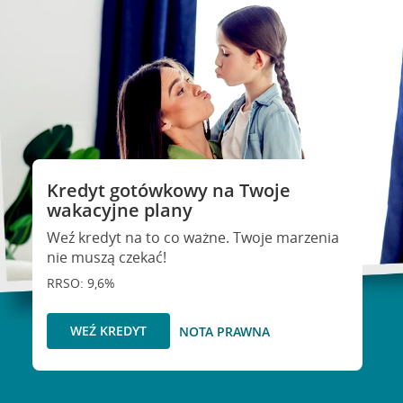
Kredyt gotówkowy na Twoje
wakacyjne plany
Weź kredyt na to co ważne. Twoje marzenia
nie muszą czekać!
RRSO: 9,6%
WEŹ KREDYT
NOTA PRAWNA