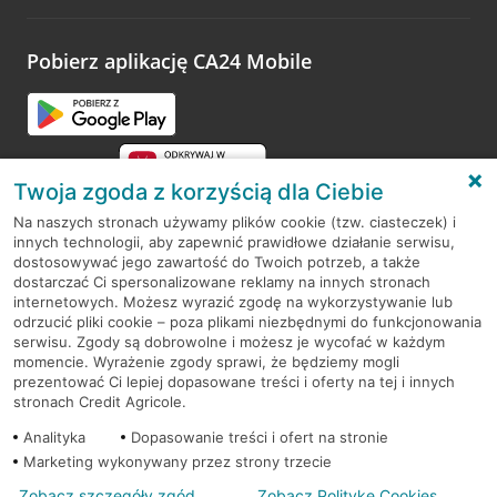
odwiedzoną placówkę i wypełnić formularz w ramach
platformy Profil Firmy w Google. Dziękujemy za wszystkie
opinie.
Pobierz aplikację CA24 Mobile
Przejdź do pytania
Twoja zgoda z korzyścią dla Ciebie
Na naszych stronach używamy plików cookie (tzw. ciasteczek) i
innych technologii, aby zapewnić prawidłowe działanie serwisu,
RODO
dostosowywać jego zawartość do Twoich potrzeb, a także
dostarczać Ci spersonalizowane reklamy na innych stronach
Regulamin serwisu
internetowych. Możesz wyrazić zgodę na wykorzystywanie lub
odrzucić pliki cookie – poza plikami niezbędnymi do funkcjonowania
Mapa serwisu
serwisu. Zgody są dobrowolne i możesz je wycofać w każdym
momencie. Wyrażenie zgody sprawi, że będziemy mogli
Polityka
Cookies
prezentować Ci lepiej dopasowane treści i oferty na tej i innych
stronach Credit Agricole.
Polityka prywatności
Analityka
Dopasowanie treści i ofert na stronie
Marketing wykonywany przez strony trzecie
Zobacz szczegóły zgód
Zobacz Politykę Cookies