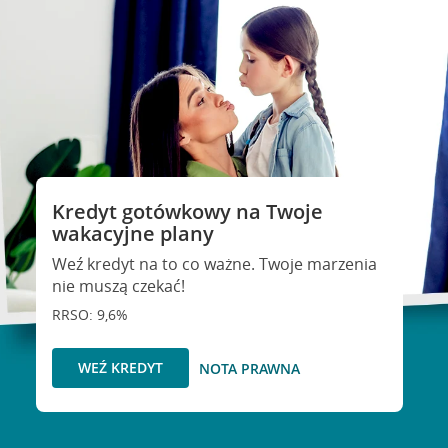
Kredyt gotówkowy na Twoje
wakacyjne plany
Weź kredyt na to co ważne. Twoje marzenia
nie muszą czekać!
RRSO: 9,6%
WEŹ KREDYT
NOTA PRAWNA