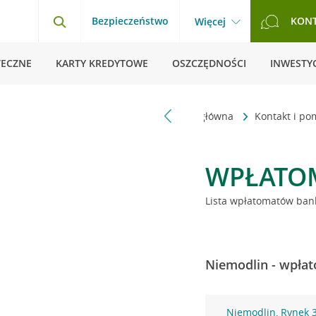
Bezpieczeństwo
KON
Więcej
TECZNE
KARTY KREDYTOWE
OSZCZĘDNOŚCI
INWESTYC
Strona główna
Kontakt i p
WPŁATO
Lista wpłatomatów bank
Niemodlin - wpłat
Niemodlin, Rynek 