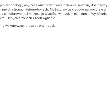
nych technologii, aby zapewnić prawidłowe działanie serwisu, dostoso
a innych stronach internetowych. Możesz wyrazić zgodę na wykorzystywa
ody są dobrowolne i możesz je wycofać w każdym momencie. Wyrażenie
tej i innych stronach Credit Agricole.
ing wykonywany przez strony trzecie
PYTANIA I ODPOWIEDZI