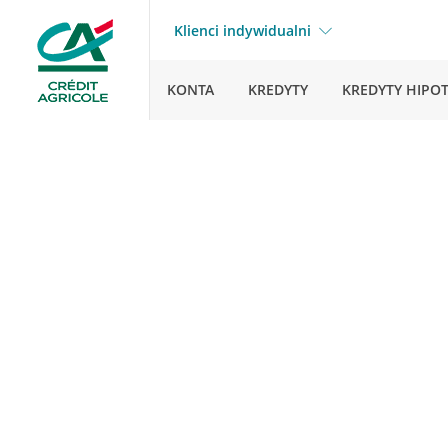
Klienci indywidualni
KONTA
KREDYTY
KREDYTY HIPO