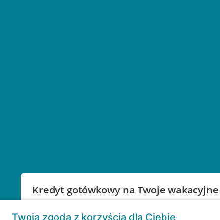
Kredyt gotówkowy na Twoje wakacyjne
Weź kredyt na to co ważne. Twoje marzenia nie mu
Twoja zgoda z korzyścią dla Ciebie
RRSO: 9,6%