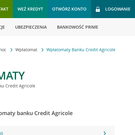
TAKT
WEŹ KREDYT
OTWÓRZ KONTO
LOGOWANIE
JE
UBEZPIECZENIA
BANKOWOŚĆ PRIME
omoc
Wpłatomat
Wpłatomaty Banku Credit Agricole
MATY
u Credit Agricole
omaty banku Credit Agricole
30