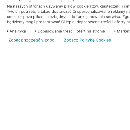
Na naszych stronach używamy plików cookie (tzw. ciasteczek) i in
Twoich potrzeb, a także dostarczać Ci spersonalizowane reklamy n
WEŹ KREDYT
NOTA PRAWNA
cookie – poza plikami niezbędnymi do funkcjonowania serwisu. Zg
będziemy mogli prezentować Ci lepiej dopasowane treści i oferty na 
Analityka
Dopasowanie treści i ofert na stronie
Market
Zobacz szczegóły zgód
Zobacz Politykę Cookies