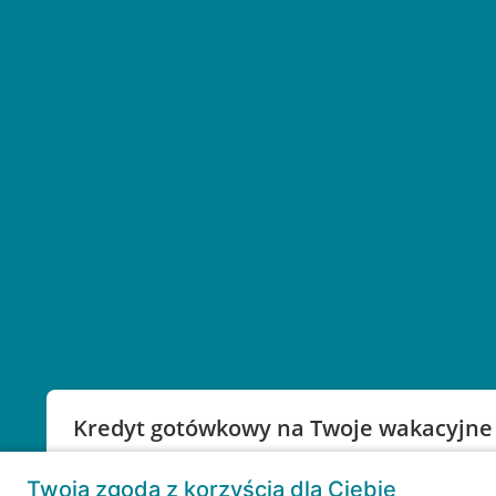
Kredyt gotówkowy na Twoje wakacyjne
Weź kredyt na to co ważne. Twoje marzenia nie mu
Twoja zgoda z korzyścią dla Ciebie
RRSO: 9,6%