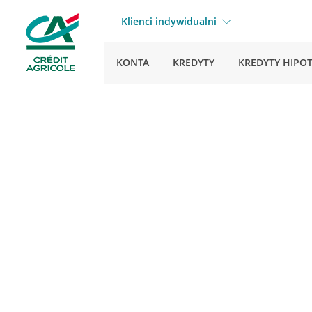
Klienci indywidualni
KONTA
KREDYTY
KREDYTY HIPO