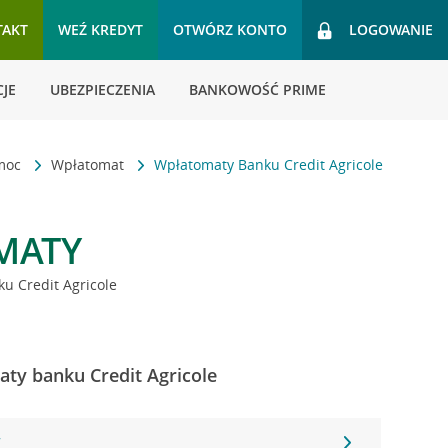
TAKT
WEŹ KREDYT
OTWÓRZ KONTO
LOGOWANIE
JE
UBEZPIECZENIA
BANKOWOŚĆ PRIME
omoc
Wpłatomat
Wpłatomaty Banku Credit Agricole
MATY
u Credit Agricole
aty banku Credit Agricole
7