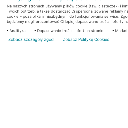
Na naszych stronach używamy plików cookie (tzw. ciasteczek) i in
Twoich potrzeb, a także dostarczać Ci spersonalizowane reklamy n
WEŹ KREDYT
NOTA PRAWNA
cookie – poza plikami niezbędnymi do funkcjonowania serwisu. Zg
będziemy mogli prezentować Ci lepiej dopasowane treści i oferty na 
Analityka
Dopasowanie treści i ofert na stronie
Market
Zobacz szczegóły zgód
Zobacz Politykę Cookies