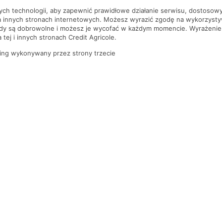
nych technologii, aby zapewnić prawidłowe działanie serwisu, dostoso
a innych stronach internetowych. Możesz wyrazić zgodę na wykorzystywa
ody są dobrowolne i możesz je wycofać w każdym momencie. Wyrażenie
tej i innych stronach Credit Agricole.
ing wykonywany przez strony trzecie
PYTANIA I ODPOWIEDZI