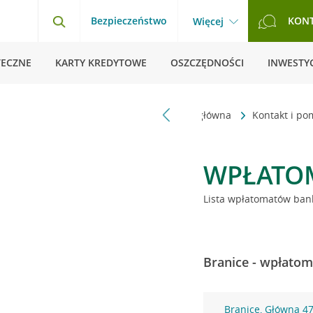
Bezpieczeństwo
KON
Więcej
TECZNE
KARTY KREDYTOWE
OSZCZĘDNOŚCI
INWESTYC
Strona główna
Kontakt i p
WPŁATO
Lista wpłatomatów bank
Branice - wpłatom
Branice, Główna 4