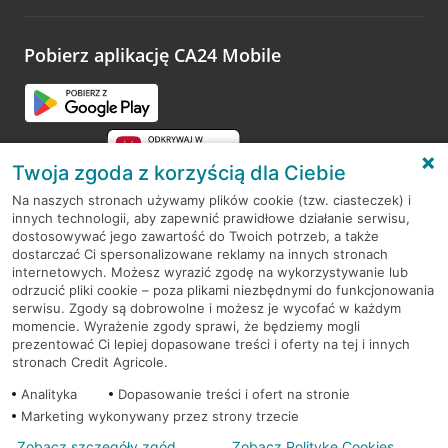
odwiedzoną placówkę i wypełnić formularz w ramach
platformy Profil Firmy w Google. Dziękujemy za wszystkie
opinie.
Pobierz aplikację CA24 Mobile
Przejdź do pytania
Twoja zgoda z korzyścią dla Ciebie
Na naszych stronach używamy plików cookie (tzw. ciasteczek) i
innych technologii, aby zapewnić prawidłowe działanie serwisu,
RODO
dostosowywać jego zawartość do Twoich potrzeb, a także
dostarczać Ci spersonalizowane reklamy na innych stronach
Regulamin serwisu
internetowych. Możesz wyrazić zgodę na wykorzystywanie lub
odrzucić pliki cookie – poza plikami niezbędnymi do funkcjonowania
Mapa serwisu
serwisu. Zgody są dobrowolne i możesz je wycofać w każdym
momencie. Wyrażenie zgody sprawi, że będziemy mogli
Polityka
Cookies
prezentować Ci lepiej dopasowane treści i oferty na tej i innych
stronach Credit Agricole.
Polityka prywatności
Analityka
Dopasowanie treści i ofert na stronie
Marketing wykonywany przez strony trzecie
Zobacz szczegóły zgód
Zobacz Politykę Cookies