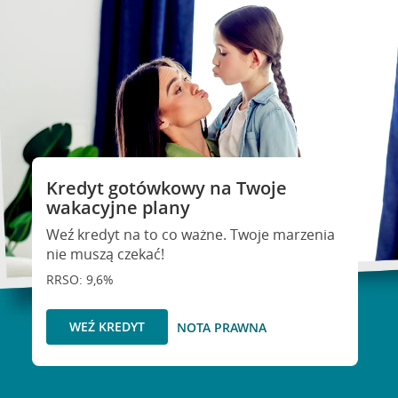
Kredyt gotówkowy na Twoje
wakacyjne plany
Weź kredyt na to co ważne. Twoje marzenia
nie muszą czekać!
RRSO: 9,6%
WEŹ KREDYT
NOTA PRAWNA