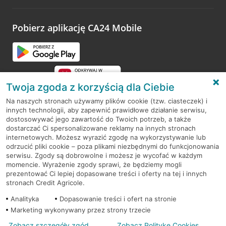
odwiedzoną placówkę i wypełnić formularz w ramach
platformy Profil Firmy w Google. Dziękujemy za wszystkie
opinie.
Pobierz aplikację CA24 Mobile
Przejdź do pytania
Twoja zgoda z korzyścią dla Ciebie
Na naszych stronach używamy plików cookie (tzw. ciasteczek) i
innych technologii, aby zapewnić prawidłowe działanie serwisu,
RODO
dostosowywać jego zawartość do Twoich potrzeb, a także
dostarczać Ci spersonalizowane reklamy na innych stronach
Regulamin serwisu
internetowych. Możesz wyrazić zgodę na wykorzystywanie lub
odrzucić pliki cookie – poza plikami niezbędnymi do funkcjonowania
Mapa serwisu
serwisu. Zgody są dobrowolne i możesz je wycofać w każdym
momencie. Wyrażenie zgody sprawi, że będziemy mogli
Polityka
Cookies
prezentować Ci lepiej dopasowane treści i oferty na tej i innych
stronach Credit Agricole.
Polityka prywatności
Analityka
Dopasowanie treści i ofert na stronie
Marketing wykonywany przez strony trzecie
Zobacz szczegóły zgód
Zobacz Politykę Cookies