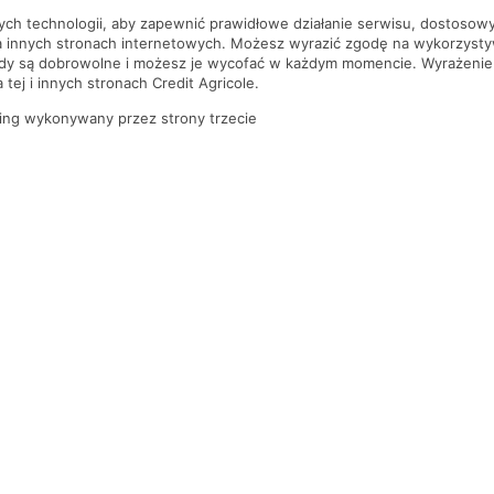
nych technologii, aby zapewnić prawidłowe działanie serwisu, dostoso
a innych stronach internetowych. Możesz wyrazić zgodę na wykorzystywa
ody są dobrowolne i możesz je wycofać w każdym momencie. Wyrażenie
tej i innych stronach Credit Agricole.
ing wykonywany przez strony trzecie
PYTANIA I ODPOWIEDZI