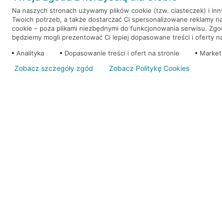
Na naszych stronach używamy plików cookie (tzw. ciasteczek) i in
Twoich potrzeb, a także dostarczać Ci spersonalizowane reklamy n
WEŹ KREDYT
NOTA PRAWNA
cookie – poza plikami niezbędnymi do funkcjonowania serwisu. Zg
będziemy mogli prezentować Ci lepiej dopasowane treści i oferty na 
Analityka
Dopasowanie treści i ofert na stronie
Market
Zobacz szczegóły zgód
Zobacz Politykę Cookies