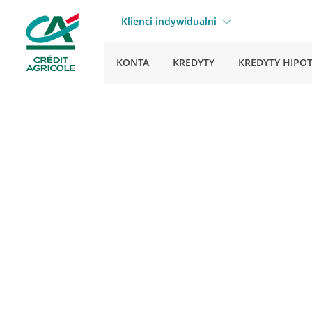
Klienci indywidualni
KONTA
KREDYTY
KREDYTY HIPO