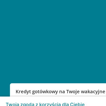
Kredyt gotówkowy na Twoje wakacyjne
Weź kredyt na to co ważne. Twoje marzenia nie mu
Twoja zgoda z korzyścią dla Ciebie
RRSO: 9,6%