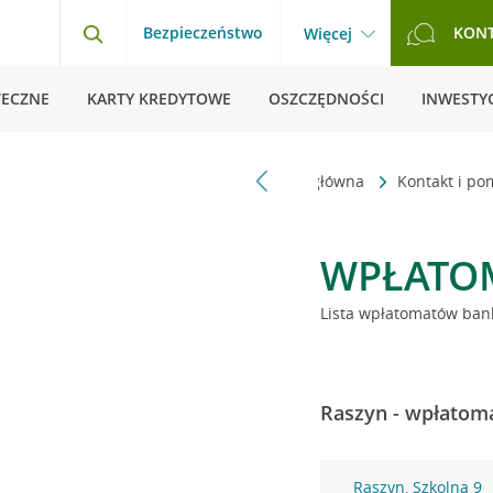
Bezpieczeństwo
KON
Więcej
TECZNE
KARTY KREDYTOWE
OSZCZĘDNOŚCI
INWESTYC
Strona główna
Kontakt i p
WPŁATO
Lista wpłatomatów bank
Raszyn - wpłatoma
Raszyn, Szkolna 9