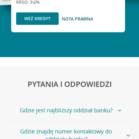
RRSO: 9,6%
WEŹ KREDYT
NOTA PRAWNA
PYTANIA I ODPOWIEDZI
Gdzie jest najbliższy oddział banku?
Jeśli szukasz oddziału naszego banku, zapraszamy na
Gdzie znajdę numer kontaktowy do
stronę
Placówki i bankomaty
, na której znajduje się